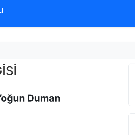
‌
İSİ
e Yoğun Duman