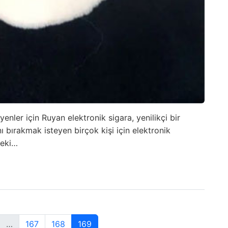
nler için Ruyan elektronik sigara, yenilikçi bir
 bırakmak isteyen birçok kişi için elektronik
 Peki…
…
167
168
169