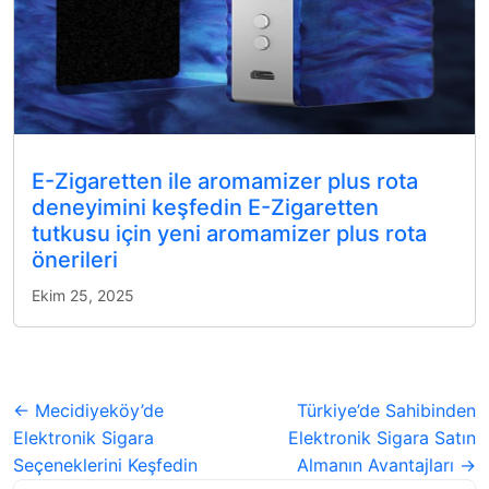
E-Zigaretten ile aromamizer plus rota
deneyimini keşfedin E-Zigaretten
tutkusu için yeni aromamizer plus rota
önerileri
Ekim 25, 2025
← Mecidiyeköy’de
Türkiye’de Sahibinden
Elektronik Sigara
Elektronik Sigara Satın
Seçeneklerini Keşfedin
Almanın Avantajları →