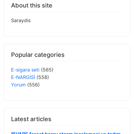
About this site
Saraydis
Popular categories
E-sigara seti
(565)
E-NARGİSİ
(558)
Yorum
(556)
Latest articles
IBVAPE forest berry storm incelemesi ve tadım