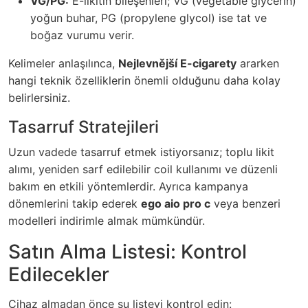
VG/PG:
E-likitin bileşenleri; VG (vegetable glycerin)
yoğun buhar, PG (propylene glycol) ise tat ve
boğaz vurumu verir.
Kelimeler anlaşılınca,
Nejlevnější E-cigarety
ararken
hangi teknik özelliklerin önemli olduğunu daha kolay
belirlersiniz.
Tasarruf Stratejileri
Uzun vadede tasarruf etmek istiyorsanız; toplu likit
alımı, yeniden sarf edilebilir coil kullanımı ve düzenli
bakım en etkili yöntemlerdir. Ayrıca kampanya
dönemlerini takip ederek
ego aio pro c
veya benzeri
modelleri indirimle almak mümkündür.
Satın Alma Listesi: Kontrol
Edilecekler
Cihaz almadan önce şu listeyi kontrol edin: