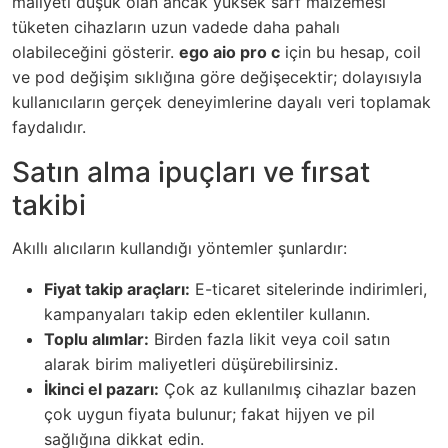
maliyeti düşük olan ancak yüksek sarf malzemesi
tüketen cihazların uzun vadede daha pahalı
olabileceğini gösterir.
ego aio pro c
için bu hesap, coil
ve pod değişim sıklığına göre değişecektir; dolayısıyla
kullanıcıların gerçek deneyimlerine dayalı veri toplamak
faydalıdır.
Satın alma ipuçları ve fırsat
takibi
Akıllı alıcıların kullandığı yöntemler şunlardır:
Fiyat takip araçları:
E-ticaret sitelerinde indirimleri,
kampanyaları takip eden eklentiler kullanın.
Toplu alımlar:
Birden fazla likit veya coil satın
alarak birim maliyetleri düşürebilirsiniz.
İkinci el pazarı:
Çok az kullanılmış cihazlar bazen
çok uygun fiyata bulunur; fakat hijyen ve pil
sağlığına dikkat edin.