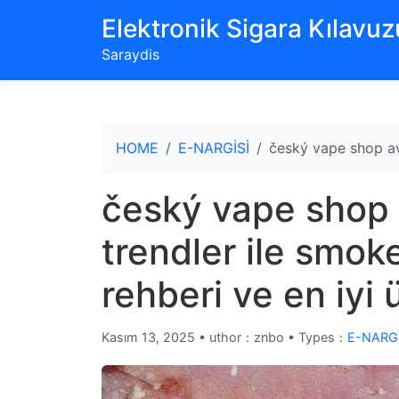
‌Elektronik Sigara Kılavuzu
Saraydis
HOME
E-NARGİSİ
český vape shop ava
český vape shop a
trendler ile smok
rehberi ve en iyi 
Kasım 13, 2025
•
uthor：znbo • Types：
E-NARGİ