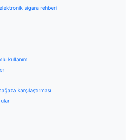
elektronik sigara rehberi
mlu kullanım
ler
 mağaza karşılaştırması
rular