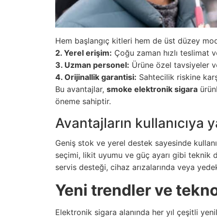
Hem başlangıç kitleri hem de üst düzey modlar
2. Yerel erişim:
Çoğu zaman hızlı teslimat ve
3. Uzman personel:
Ürüne özel tavsiyeler ve
4. Orijinallik garantisi:
Sahtecilik riskine karş
Bu avantajlar,
smoke elektronik sigara
ürünl
öneme sahiptir.
Avantajların kullanıcıya 
Geniş stok ve yerel destek sayesinde kullanıc
seçimi, likit uyumu ve güç ayarı gibi teknik d
servis desteği, cihaz arızalarında veya yedek
Yeni trendler ve tekno
Elektronik sigara alanında her yıl çeşitli yen