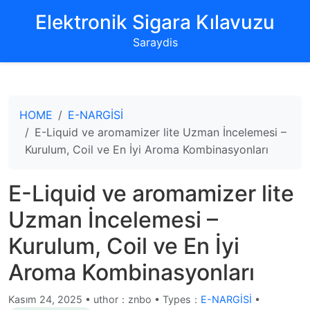
‌Elektronik Sigara Kılavuzu‌
Saraydis
HOME
E-NARGİSİ
E-Liquid ve aromamizer lite Uzman İncelemesi –
Kurulum, Coil ve En İyi Aroma Kombinasyonları
E-Liquid ve aromamizer lite
Uzman İncelemesi –
Kurulum, Coil ve En İyi
Aroma Kombinasyonları
Kasım 24, 2025
•
uthor：znbo • Types：
E-NARGİSİ
•