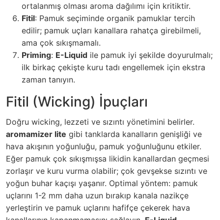
ortalanmış olması aroma dağılımı için kritiktir.
Fitil
: Pamuk seçiminde organik pamuklar tercih
edilir; pamuk uçları kanallara rahatça girebilmeli,
ama çok sıkışmamalı.
Priming
:
E-Liquid
ile pamuk iyi şekilde doyurulmalı;
ilk birkaç çekişte kuru tadı engellemek için ekstra
zaman tanıyın.
Fitil (Wicking) İpuçları
Doğru wicking, lezzeti ve sızıntı yönetimini belirler.
aromamizer lite
gibi tanklarda kanalların genişliği ve
hava akışının yoğunluğu, pamuk yoğunluğunu etkiler.
Eğer pamuk çok sıkışmışsa likidin kanallardan geçmesi
zorlaşır ve kuru vurma olabilir; çok gevşekse sızıntı ve
yoğun buhar kaçışı yaşanır. Optimal yöntem: pamuk
uçlarını 1-2 mm daha uzun bırakıp kanala nazikçe
yerleştirin ve pamuk uçlarını hafifçe çekerek hava
kanallarının kapanmamasını sağlayın.
E-Liquid