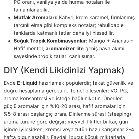
PG oranı, vanilya ya da hurma notaları ile
tamamlanabilir.
Mutfak Aromaları:
Kahve, krem karamel, fırınlanmış
tarçınlı elma gibi kompleks notalar; rebuildable
tanklarda katmanlı tatlar daha iyi hissedilir.
Soğuk Tropik Kombinasyonlar:
Mango + Ananas +
Hafif mentol;
aromamizer lite
geniş hava akımı
sayesinde tropik tatları canlı sunar.
DIY (Kendi Likidinizi Yapmak)
Evde
E-Liquid
hazırlamak popülerdir; fakat güvenlik ve
doğru hesaplama gerektirir. Temel bileşenler: VG, PG,
aroma konsantresi ve isteğe bağlı nikotin. Öneriler:
güçlü aromalar için %10-20 arası, hafif aromalar için
%5-8 arası başlangıç oranı. Dinlenme süresi (steeping)
aroma türüne göre değişir: meyveli likitler birkaç gün
içinde iyileşirken, kremsi veya tütün bazlı karışımlar 2-4
hafta olgunlaşabilir. Faydalı ipucu: küçük miktarlarla