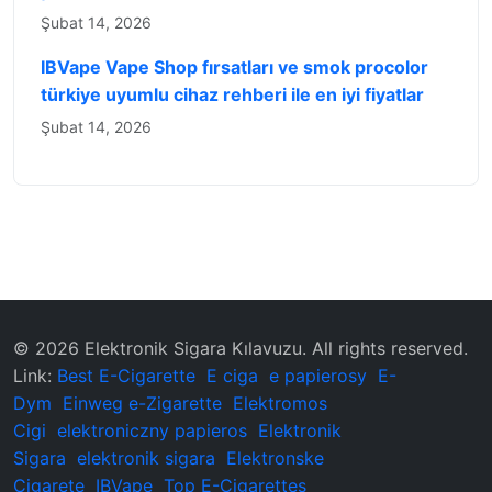
Şubat 14, 2026
IBVape Vape Shop fırsatları ve smok procolor
türkiye uyumlu cihaz rehberi ile en iyi fiyatlar
Şubat 14, 2026
© 2026 ‌Elektronik Sigara Kılavuzu‌. All rights reserved.
Link:
Best E-Cigarette
E ciga
e papierosy
E-
Dym
Einweg e-Zigarette
Elektromos
Cigi
elektroniczny papieros
Elektronik
Sigara
elektronik sigara
Elektronske
Cigarete
IBVape
Top E-Cigarettes