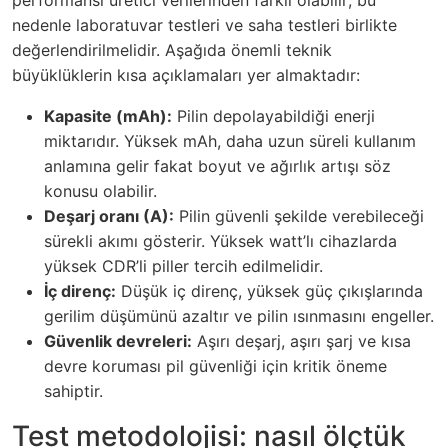
performansı üretici verilerinden farklı olabilir; bu
nedenle laboratuvar testleri ve saha testleri birlikte
değerlendirilmelidir. Aşağıda önemli teknik
büyüklüklerin kısa açıklamaları yer almaktadır:
Kapasite (mAh):
Pilin depolayabildiği enerji
miktarıdır. Yüksek mAh, daha uzun süreli kullanım
anlamına gelir fakat boyut ve ağırlık artışı söz
konusu olabilir.
Deşarj oranı (A):
Pilin güvenli şekilde verebileceği
sürekli akımı gösterir. Yüksek watt’lı cihazlarda
yüksek CDR’li piller tercih edilmelidir.
İç direnç:
Düşük iç direnç, yüksek güç çıkışlarında
gerilim düşümünü azaltır ve pilin ısınmasını engeller.
Güvenlik devreleri:
Aşırı deşarj, aşırı şarj ve kısa
devre koruması pil güvenliği için kritik öneme
sahiptir.
Test metodolojisi: nasıl ölçtük