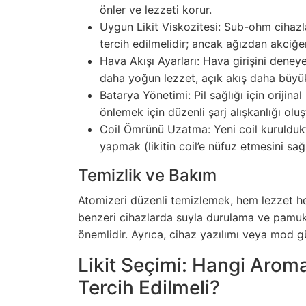
önler ve lezzeti korur.
Uygun Likit Viskozitesi: Sub-ohm cihazl
tercih edilmelidir; ancak ağızdan akciğe
Hava Akışı Ayarları: Hava girişini deney
daha yoğun lezzet, açık akış daha büyük
Batarya Yönetimi: Pil sağlığı için orijinal 
önlemek için düzenli şarj alışkanlığı oluş
Coil Ömrünü Uzatma: Yeni coil kurulduk
yapmak (likitin coil’e nüfuz etmesini sa
Temizlik ve Bakım
Atomizeri düzenli temizlemek, hem lezzet he
benzeri cihazlarda suyla durulama ve pamuk
önemlidir. Ayrıca, cihaz yazılımı veya mod gü
Likit Seçimi: Hangi Aroma
Tercih Edilmeli?