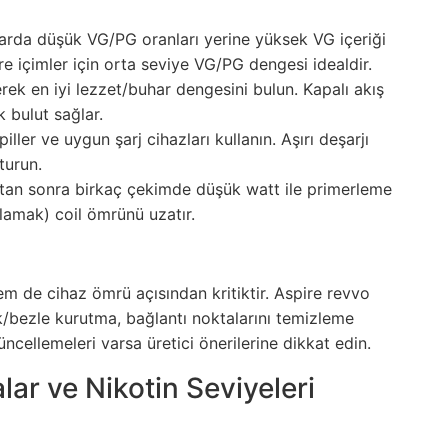
arda düşük VG/PG oranları yerine yüksek VG içeriği
re içimler için orta seviye VG/PG dengesi idealdir.
erek en iyi lezzet/buhar dengesini bulun. Kapalı akış
 bulut sağlar.
piller ve uygun şarj cihazları kullanın. Aşırı deşarjı
turun.
tan sonra birkaç çekimde düşük watt ile primerleme
ğlamak) coil ömrünü uzatır.
m de cihaz ömrü açısından kritiktir. Aspire revvo
/bezle kurutma, bağlantı noktalarını temizleme
ncellemeleri varsa üretici önerilerine dikkat edin.
lar ve Nikotin Seviyeleri