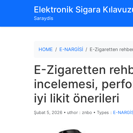
‌Elektronik Sigara Kılavuzu
Saraydis
HOME
E-NARGİSİ
E-Zigaretten rehberi
E-Zigaretten rehb
incelemesi, perfo
iyi likit önerileri
Şubat 5, 2026
•
uthor：znbo • Types：
E-NARGİS