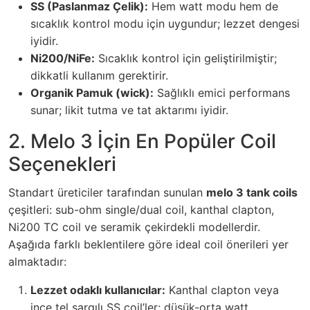
SS (Paslanmaz Çelik):
Hem watt modu hem de
sıcaklık kontrol modu için uygundur; lezzet dengesi
iyidir.
Ni200/NiFe:
Sıcaklık kontrol için geliştirilmiştir;
dikkatli kullanım gerektirir.
Organik Pamuk (wick):
Sağlıklı emici performans
sunar; likit tutma ve tat aktarımı iyidir.
2. Melo 3 İçin En Popüler Coil
Seçenekleri
Standart üreticiler tarafından sunulan
melo 3 tank coils
çeşitleri: sub-ohm single/dual coil, kanthal clapton,
Ni200 TC coil ve seramik çekirdekli modellerdir.
Aşağıda farklı beklentilere göre ideal coil önerileri yer
almaktadır:
Lezzet odaklı kullanıcılar:
Kanthal clapton veya
ince tel sargılı SS coil’ler; düşük-orta watt