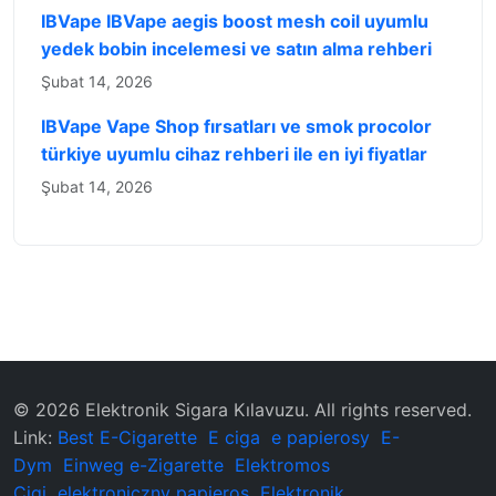
IBVape IBVape aegis boost mesh coil uyumlu
yedek bobin incelemesi ve satın alma rehberi
Şubat 14, 2026
IBVape Vape Shop fırsatları ve smok procolor
türkiye uyumlu cihaz rehberi ile en iyi fiyatlar
Şubat 14, 2026
© 2026 ‌Elektronik Sigara Kılavuzu‌. All rights reserved.
Link:
Best E-Cigarette
E ciga
e papierosy
E-
Dym
Einweg e-Zigarette
Elektromos
Cigi
elektroniczny papieros
Elektronik