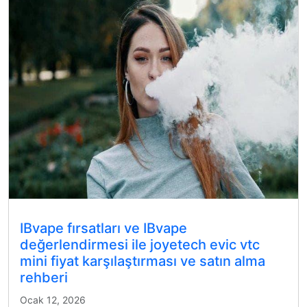
IBvape fırsatları ve IBvape
değerlendirmesi ile joyetech evic vtc
mini fiyat karşılaştırması ve satın alma
rehberi
Ocak 12, 2026