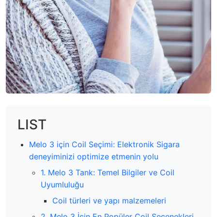
LIST
Melo 3 için Coil Seçimi: Elektronik Sigara
deneyiminizi optimize etmenin yolu
1. Melo 3 Tank: Temel Bilgiler ve Coil
Uyumluluğu
Coil türleri ve yapı malzemeleri
2. Melo 3 İçin En Popüler Coil Seçenekleri