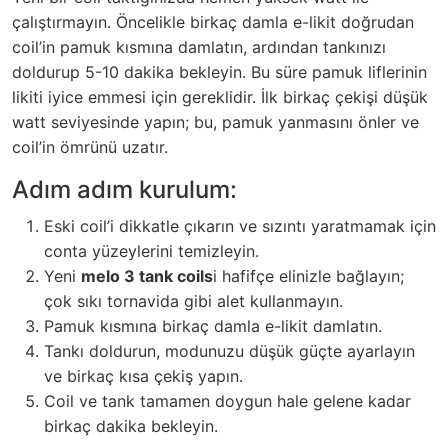
çalıştırmayın. Öncelikle birkaç damla e-likit doğrudan
coil’in pamuk kısmına damlatın, ardından tankınızı
doldurup 5-10 dakika bekleyin. Bu süre pamuk liflerinin
likiti iyice emmesi için gereklidir. İlk birkaç çekişi düşük
watt seviyesinde yapın; bu, pamuk yanmasını önler ve
coil’in ömrünü uzatır.
Adım adım kurulum:
Eski coil’i dikkatle çıkarın ve sızıntı yaratmamak için
conta yüzeylerini temizleyin.
Yeni
melo 3 tank coils
i hafifçe elinizle bağlayın;
çok sıkı tornavida gibi alet kullanmayın.
Pamuk kısmına birkaç damla e-likit damlatın.
Tankı doldurun, modunuzu düşük güçte ayarlayın
ve birkaç kısa çekiş yapın.
Coil ve tank tamamen doygun hale gelene kadar
birkaç dakika bekleyin.