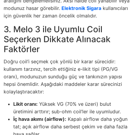
aralığını dengelemelisiniz. Aksi halde coil yanabilir veya
modunuz hasar görebilir.
Elektronik Sigara
kullanıcıları
için güvenlik her zaman öncelik olmalıdır.
3. Melo 3 ile Uyumlu Coil
Seçerken Dikkate Alınacak
Faktörler
Doğru coil’i seçmek çok yönlü bir karar sürecidir:
kullanım tarzınız, tercih ettiğiniz e-likit tipi (PG/VG
oranı), modunuzun sunduğu güç ve tankınızın yapısı
hepsi önemlidir. Aşağıdaki maddeler karar sürecinizi
kolaylaştıracaktır:
Likit oranı:
Yüksek VG (70% ve üzeri) bulut
üretimini arttırır; sub-ohm coil’ler ile uyumludur.
İç hava akımı (airflow):
Kapalı airflow daha yoğun
tat; açık airflow daha serbest çekim ve daha fazla
hava sağlar.