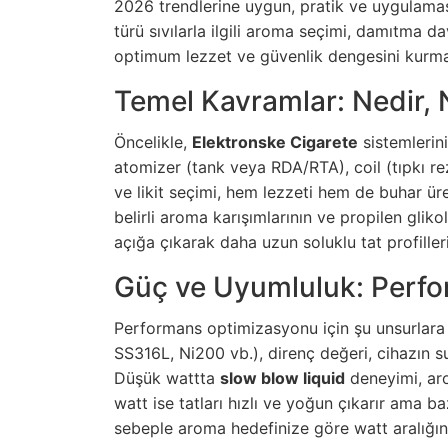
2026 trendlerine uygun, pratik ve uygulaması
türü sıvılarla ilgili aroma seçimi, damıtma d
optimum lezzet ve güvenlik dengesini kurman
Temel Kavramlar: Nedir, N
Öncelikle,
Elektronske Cigarete
sistemlerini
atomizer (tank veya RDA/RTA), coil (tıpkı rez
ve likit seçimi, hem lezzeti hem de buhar ür
belirli aroma karışımlarının ve propilen glikol
açığa çıkarak daha uzun soluklu tat profilleri
Güç ve Uyumluluk: Perfor
Performans optimizasyonu için şu unsurlara d
SS316L, Ni200 vb.), direnç değeri, cihazın 
Düşük wattta
slow blow liquid
deneyimi, aro
watt ise tatları hızlı ve yoğun çıkarır ama b
sebeple aroma hedefinize göre watt aralığın