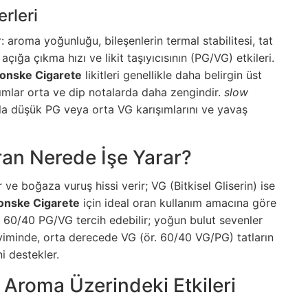
erleri
 aroma yoğunluğu, bileşenlerin termal stabilitesi, tat
açığa çıkma hızı ve likit taşıyıcısının (PG/VG) etkileri.
ronske Cigarete
likitleri genellikle daha belirgin üst
ımlar orta ve dip notalarda daha zengindir.
slow
kla düşük PG veya orta VG karışımlarını ve yavaş
an Nerede İşe Yarar?
 ve boğaza vuruş hissi verir; VG (Bitkisel Gliserin) ise
onske Cigarete
için ideal oran kullanım amacına göre
ya 60/40 PG/VG tercih edebilir; yoğun bulut sevenler
iminde, orta derecede VG (ör. 60/40 VG/PG) tatların
i destekler.
 Aroma Üzerindeki Etkileri