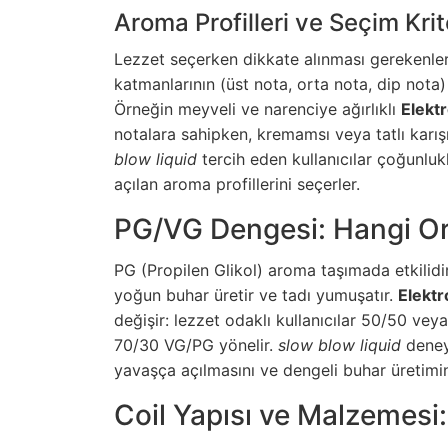
Aroma Profilleri ve Seçim Krit
Lezzet seçerken dikkate alınması gerekenler:
katmanlarının (üst nota, orta nota, dip nota) 
Örneğin meyveli ve narenciye ağırlıklı
Elekt
notalara sahipken, kremamsı veya tatlı karış
blow liquid
tercih eden kullanıcılar çoğunlu
açılan aroma profillerini seçerler.
PG/VG Dengesi: Hangi Or
PG (Propilen Glikol) aroma taşımada etkilidir
yoğun buhar üretir ve tadı yumuşatır.
Elektr
değişir: lezzet odaklı kullanıcılar 50/50 ve
70/30 VG/PG yönelir.
slow blow liquid
deney
yavaşça açılmasını ve dengeli buhar üretimin
Coil Yapısı ve Malzemesi: