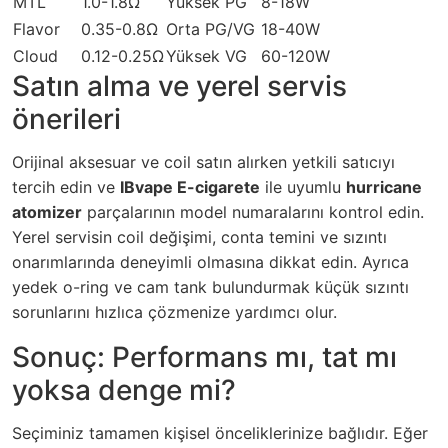
MTL
1.0-1.8Ω
Yüksek PG
8-18W
Flavor
0.35-0.8Ω
Orta PG/VG
18-40W
Cloud
0.12-0.25Ω
Yüksek VG
60-120W
Satın alma ve yerel servis
önerileri
Orijinal aksesuar ve coil satın alırken yetkili satıcıyı
tercih edin ve
IBvape E-cigarete
ile uyumlu
hurricane
atomizer
parçalarının model numaralarını kontrol edin.
Yerel servisin coil değişimi, conta temini ve sızıntı
onarımlarında deneyimli olmasına dikkat edin. Ayrıca
yedek o-ring ve cam tank bulundurmak küçük sızıntı
sorunlarını hızlıca çözmenize yardımcı olur.
Sonuç: Performans mı, tat mı
yoksa denge mi?
Seçiminiz tamamen kişisel önceliklerinize bağlıdır. Eğer