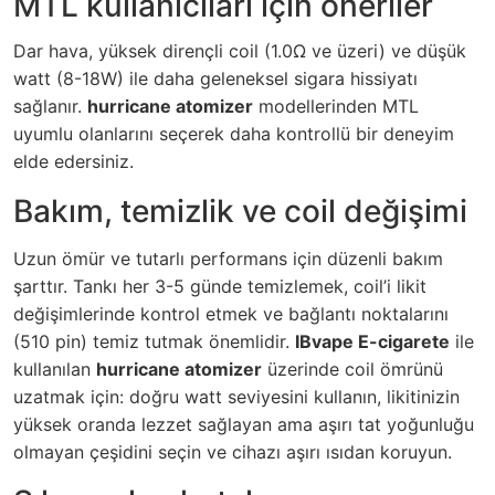
MTL kullanıcıları için öneriler
Dar hava, yüksek dirençli coil (1.0Ω ve üzeri) ve düşük
watt (8-18W) ile daha geleneksel sigara hissiyatı
sağlanır.
hurricane atomizer
modellerinden MTL
uyumlu olanlarını seçerek daha kontrollü bir deneyim
elde edersiniz.
Bakım, temizlik ve coil değişimi
Uzun ömür ve tutarlı performans için düzenli bakım
şarttır. Tankı her 3-5 günde temizlemek, coil’i likit
değişimlerinde kontrol etmek ve bağlantı noktalarını
(510 pin) temiz tutmak önemlidir.
IBvape E-cigarete
ile
kullanılan
hurricane atomizer
üzerinde coil ömrünü
uzatmak için: doğru watt seviyesini kullanın, likitinizin
yüksek oranda lezzet sağlayan ama aşırı tat yoğunluğu
olmayan çeşidini seçin ve cihazı aşırı ısıdan koruyun.