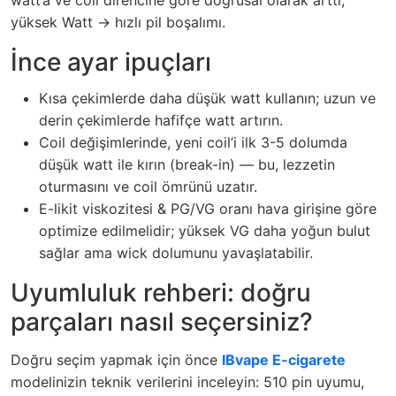
watt’a ve coil direncine göre doğrusal olarak arttı;
yüksek Watt -> hızlı pil boşalımı.
İnce ayar ipuçları
Kısa çekimlerde daha düşük watt kullanın; uzun ve
derin çekimlerde hafifçe watt artırın.
Coil değişimlerinde, yeni coil’i ilk 3-5 dolumda
düşük watt ile kırın (break-in) — bu, lezzetin
oturmasını ve coil ömrünü uzatır.
E-likit viskozitesi & PG/VG oranı hava girişine göre
optimize edilmelidir; yüksek VG daha yoğun bulut
sağlar ama wick dolumunu yavaşlatabilir.
Uyumluluk rehberi: doğru
parçaları nasıl seçersiniz?
Doğru seçim yapmak için önce
IBvape E-cigarete
modelinizin teknik verilerini inceleyin: 510 pin uyumu,