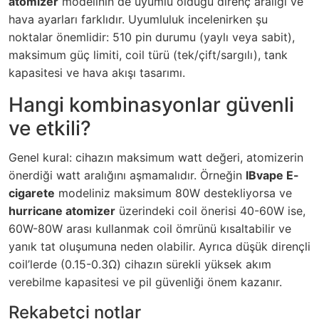
atomizer
modelinin de uyumlu olduğu direnç aralığı ve
hava ayarları farklıdır. Uyumluluk incelenirken şu
noktalar önemlidir: 510 pin durumu (yaylı veya sabit),
maksimum güç limiti, coil türü (tek/çift/sargılı), tank
kapasitesi ve hava akışı tasarımı.
Hangi kombinasyonlar güvenli
ve etkili?
Genel kural: cihazın maksimum watt değeri, atomizerin
önerdiği watt aralığını aşmamalıdır. Örneğin
IBvape E-
cigarete
modeliniz maksimum 80W destekliyorsa ve
hurricane atomizer
üzerindeki coil önerisi 40-60W ise,
60W-80W arası kullanmak coil ömrünü kısaltabilir ve
yanık tat oluşumuna neden olabilir. Ayrıca düşük dirençli
coil’lerde (0.15-0.3Ω) cihazın sürekli yüksek akım
verebilme kapasitesi ve pil güvenliği önem kazanır.
Rekabetçi notlar