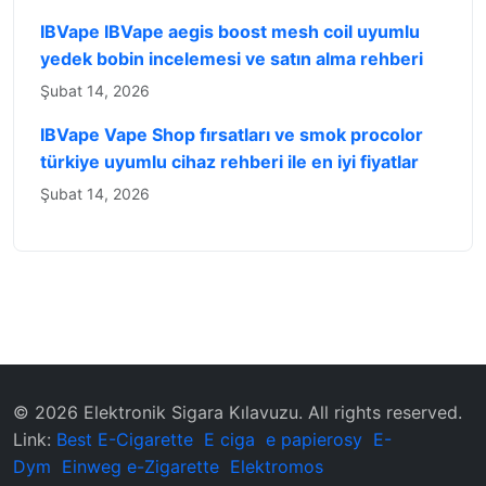
IBVape IBVape aegis boost mesh coil uyumlu
yedek bobin incelemesi ve satın alma rehberi
Şubat 14, 2026
IBVape Vape Shop fırsatları ve smok procolor
türkiye uyumlu cihaz rehberi ile en iyi fiyatlar
Şubat 14, 2026
© 2026 ‌Elektronik Sigara Kılavuzu‌. All rights reserved.
Link:
Best E-Cigarette
E ciga
e papierosy
E-
Dym
Einweg e-Zigarette
Elektromos