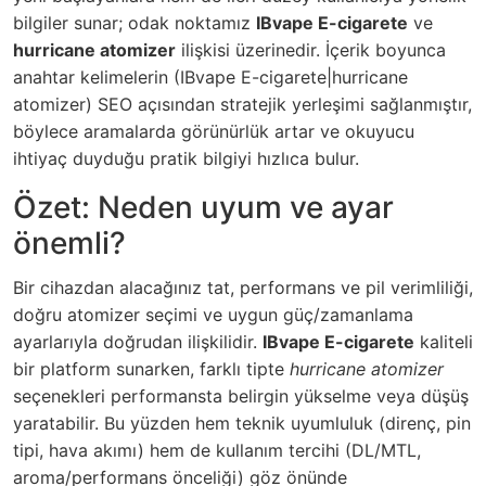
bilgiler sunar; odak noktamız
IBvape E-cigarete
ve
hurricane atomizer
ilişkisi üzerinedir. İçerik boyunca
anahtar kelimelerin (IBvape E-cigarete|hurricane
atomizer) SEO açısından stratejik yerleşimi sağlanmıştır,
böylece aramalarda görünürlük artar ve okuyucu
ihtiyaç duyduğu pratik bilgiyi hızlıca bulur.
Özet: Neden uyum ve ayar
önemli?
Bir cihazdan alacağınız tat, performans ve pil verimliliği,
doğru atomizer seçimi ve uygun güç/zamanlama
ayarlarıyla doğrudan ilişkilidir.
IBvape E-cigarete
kaliteli
bir platform sunarken, farklı tipte
hurricane atomizer
seçenekleri performansta belirgin yükselme veya düşüş
yaratabilir. Bu yüzden hem teknik uyumluluk (direnç, pin
tipi, hava akımı) hem de kullanım tercihi (DL/MTL,
aroma/performans önceliği) göz önünde