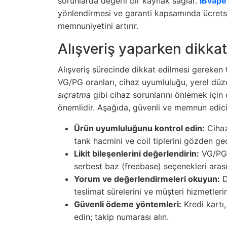
sorunlarda değerli bir kaynak sağlar.
IBvape
yönlendirmesi ve garanti kapsamında ücretsi
memnuniyetini artırır.
Alışveriş yaparken dikkat
Alışveriş sürecinde dikkat edilmesi gereken t
VG/PG oranları, cihaz uyumluluğu, yerel düz
sıçratma
gibi cihaz sorunlarını önlemek için 
önemlidir. Aşağıda, güvenli ve memnun edici a
Ürün uyumluluğunu kontrol edin:
Cihaz
tank hacmini ve coil tiplerini gözden geç
Likit bileşenlerini değerlendirin:
VG/PG 
serbest baz (freebase) seçenekleri arasın
Yorum ve değerlendirmeleri okuyun:
D
teslimat sürelerini ve müşteri hizmetler
Güvenli ödeme yöntemleri:
Kredi kartı,
edin; takip numarası alın.