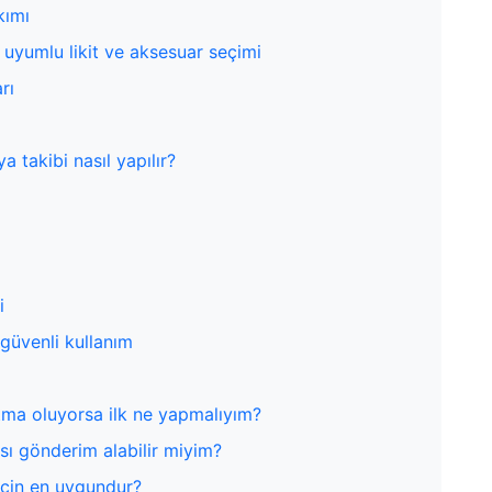
kımı
yumlu likit ve aksesuar seçimi
rı
 takibi nasıl yapılır?
i
 güvenli kullanım
atma oluyorsa ilk ne yapmalıyım?
sı gönderim alabilir miyim?
için en uygundur?