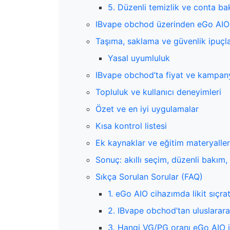
5. Düzenli temizlik ve conta ba
IBvape obchod üzerinden eGo AIO u
Taşıma, saklama ve güvenlik ipuçla
Yasal uyumluluk
IBvape obchod’ta fiyat ve kampanya
Topluluk ve kullanıcı deneyimleri
Özet ve en iyi uygulamalar
Kısa kontrol listesi
Ek kaynaklar ve eğitim materyaller
Sonuç: akıllı seçim, düzenli bakım,
Sıkça Sorulan Sorular (FAQ)
1. eGo AIO cihazımda likit sıçr
2. IBvape obchod’tan uluslarara
3. Hangi VG/PG oranı eGo AIO 