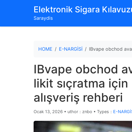
‌Elektronik Sigara Kılavuzu
Saraydis
HOME
E-NARGİSİ
IBvape obchod avant
IBvape obchod ava
likit sıçratma içi
alışveriş rehberi
Ocak 13, 2026
•
uthor：znbo • Types：
E-NARGİ