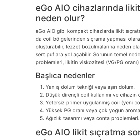
eGo AIO cihazlarında liki
neden olur?
eGo AIO gibi kompakt cihazlarda likit sıçratm
da coil bölgelerinden sıçrama yapması olarak 
oluşturabilir, lezzet bozulmalarına neden ola
sert puflara yol açabilir. Sorunun temel nede
problemleri, likitin viskozitesi (VG/PG oranı
Başlıca nedenler
Yanlış dolum tekniği veya aşırı dolum.
Düşük dirençli coil kullanımı ve cihazın ö
Yetersiz primer uygulanmış coil (yeni coi
Yüksek PG oranı veya çok yoğun aromal
Ağızlık tasarımı veya conta problemleri.
eGo AIO likit sıçratma s