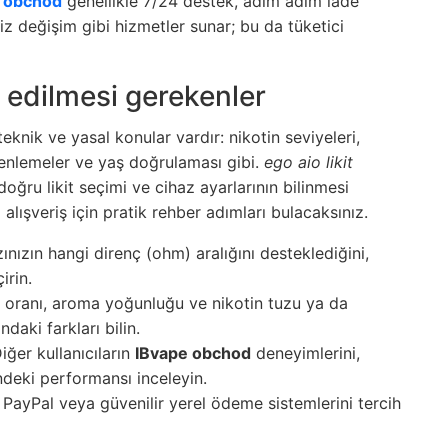
 obchod
genellikle 7/24 destek, adım adım iade
z değişim gibi hizmetler sunar; bu da tüketici
 edilmesi gerekenler
eknik ve yasal konular vardır: nikotin seviyeleri,
enlemeler ve yaş doğrulaması gibi.
ego aio likit
doğru likit seçimi ve cihaz ayarlarının bilinmesi
lışveriş için pratik rehber adımları bulacaksınız.
ınızın hangi direnç (ohm) aralığını desteklediğini,
irin.
oranı, aroma yoğunluğu ve nikotin tuzu ya da
daki farkları bilin.
iğer kullanıcıların
IBvape obchod
deneyimlerini,
indeki performansı inceleyin.
 PayPal veya güvenilir yerel ödeme sistemlerini tercih