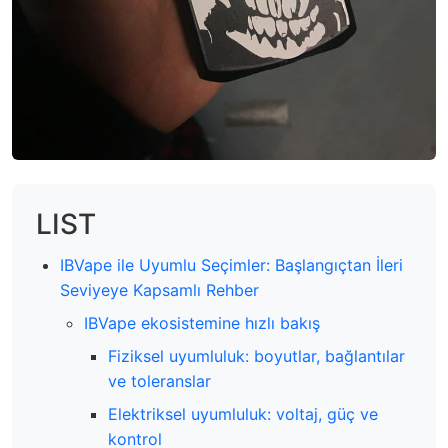
LIST
IBVape ile Uyumlu Seçimler: Başlangıçtan İleri
Seviyeye Kapsamlı Rehber
IBVape ekosistemine hızlı bakış
Fiziksel uyumluluk: boyutlar, bağlantılar
ve toleranslar
Elektriksel uyumluluk: voltaj, güç ve
kontrol