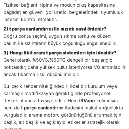
Fiziksel bağlantı tipine ve modun çıkış kapasitesine
bağlıdır; en güvenli yol üretici belgelerindeki uyumluluk
listesini kontrol etmektir.
2) t parça canlandırıcı ile sızıntı nasıl önlenir?
Doğru conta seçimi, uygun sıkma torku ve düzenli
bakım ile sızıntıların büyük çoğunluğu engellenebilir.
3) Hangi likit oranı t parça sistemleri için idealdir?
Genel olarak %50VG/%50PG dengeli bir başlangıç
noktasıdır; daha yüksek bulut isteniyorsa VG arttırılabilir
ancak tıkanma riski düşünülmelidir.
Bu içerik rehber niteliğindedir; özel bir kurulum veya
karmaşık modifikasyon gerektiğinde profesyonel
destek almanız tavsiye edilir. Hem
IBVape
kelimesini
hem de
t parça canlandırıcı
ifadesini makul yoğunlukta
vurguladık; arama motoru görünürlüğünü artırmak için
başlık, alt başlık ve açıklayıcı etiketler stratejik olarak