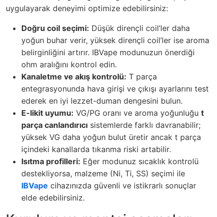
uygulayarak deneyimi optimize edebilirsiniz:
Doğru coil seçimi:
Düşük dirençli coil’ler daha
yoğun buhar verir, yüksek dirençli coil’ler ise aroma
belirginliğini artırır. IBVape modunuzun önerdiği
ohm aralığını kontrol edin.
Kanaletme ve akış kontrolü:
T parça
entegrasyonunda hava girişi ve çıkışı ayarlarını test
ederek en iyi lezzet-duman dengesini bulun.
E-likit uyumu:
VG/PG oranı ve aroma yoğunluğu
t
parça canlandırıcı
sistemlerde farklı davranabilir;
yüksek VG daha yoğun bulut üretir ancak t parça
içindeki kanallarda tıkanma riski artabilir.
Isıtma profilleri:
Eğer modunuz sıcaklık kontrolü
destekliyorsa, malzeme (Ni, Ti, SS) seçimi ile
IBVape
cihazınızda güvenli ve istikrarlı sonuçlar
elde edebilirsiniz.