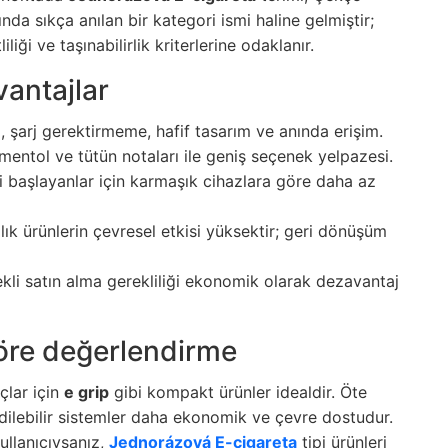
da sıkça anılan bir kategori ismi haline gelmiştir;
iliği ve taşınabilirlik kriterlerine odaklanır.
vantajlar
 şarj gerektirmeme, hafif tasarım ve anında erişim.
mentol ve tütün notaları ile geniş seçenek yelpazesi.
başlayanlar için karmaşık cihazlara göre daha az
ık ürünlerin çevresel etkisi yüksektir; geri dönüşüm
i satın alma gerekliliği ekonomik olarak dezavantaj
göre değerlendirme
açlar için
e grip
gibi kompakt ürünler idealdir. Öte
 edilebilir sistemler daha ekonomik ve çevre dostudur.
kullanıcıysanız,
Jednorázová E-cigareta
tipi ürünleri