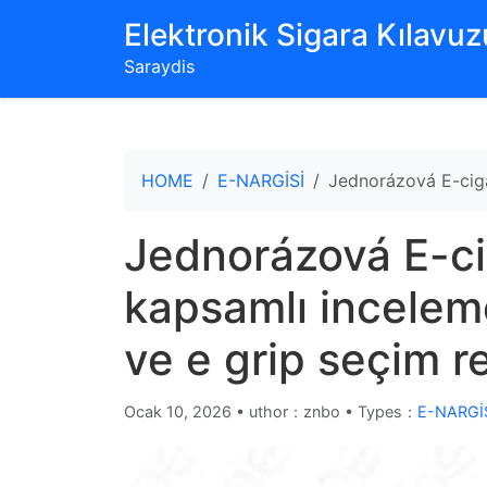
‌Elektronik Sigara Kılavuzu
Saraydis
HOME
E-NARGİSİ
Jednorázová E-ciga
Jednorázová E-ci
kapsamlı inceleme
ve e grip seçim r
Ocak 10, 2026
•
uthor：znbo • Types：
E-NARGİ