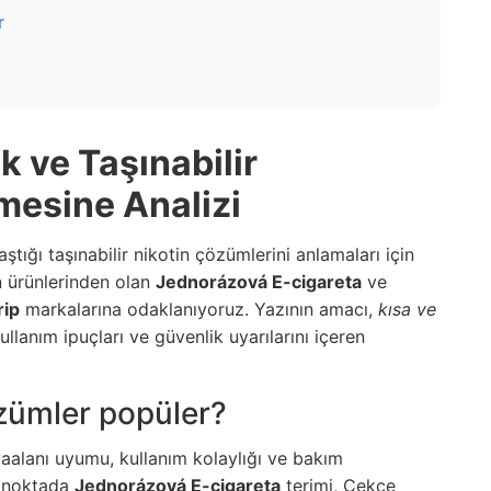
r
k ve Taşınabilir
mesine Analizi
ştığı taşınabilir nikotin çözümlerini anlamaları için
en ürünlerinden olan
Jednorázová E-cigareta
ve
rip
markalarına odaklanıyoruz. Yazının amacı,
kısa ve
llanım ipuçları ve güvenlik uyarılarını içeren
zümler popüler?
avaalanı uyumu, kullanım kolaylığı ve bakım
u noktada
Jednorázová E-cigareta
terimi, Çekçe