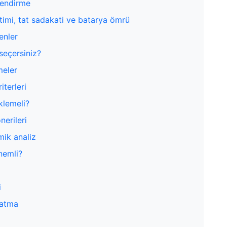
lendirme
etimi, tat sadakati ve batarya ömrü
enler
seçersiniz?
meler
iterleri
klemeli?
nerileri
mik analiz
nemli?
i
zatma