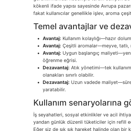
kökenli ifade yapısı sayesinde Avrupa pazarın
fakat kullanıcılar genellikle işlev, aroma çeşitl
Temel avantajlar ve deza
Avantaj:
Kullanım kolaylığı—hazır dolum,
Avantaj:
Çeşitli aromalar—meyve, tatlı, 
Avantaj:
Uygun başlangıç maliyeti—yeni 
öğrenme eğrisi.
Dezavantaj:
Atık yönetimi—tek kullanıml
olanakları sınırlı olabilir.
Dezavantaj:
Uzun vadede maliyet—sürekl
yaratabilir.
Kullanım senaryolarına 
İş seyahatleri, sosyal etkinlikler ve acil ihtiy
yandan günlük düzenli tüketiciler için refill
Eğer siz de sık sık hareket halinde olan bir 