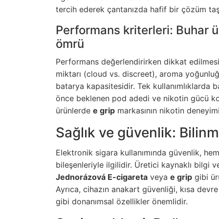
tercih ederek çantanızda hafif bir çözüm taşı
Performans kriterleri: Buhar ü
ömrü
Performans değerlendirirken dikkat edilmesi 
miktarı (cloud vs. discreet), aroma yoğunluğu
batarya kapasitesidir. Tek kullanımlıklarda 
önce beklenen pod adedi ve nikotin gücü kontr
ürünlerde
e grip
markasının nikotin deneyimi 
Sağlık ve güvenlik: Bilin
Elektronik sigara kullanımında güvenlik, hem
bileşenleriyle ilgilidir. Üretici kaynaklı bilgi
Jednorázová E-cigareta
veya
e grip
gibi ür
Ayrıca, cihazın anakart güvenliği, kısa devr
gibi donanımsal özellikler önemlidir.