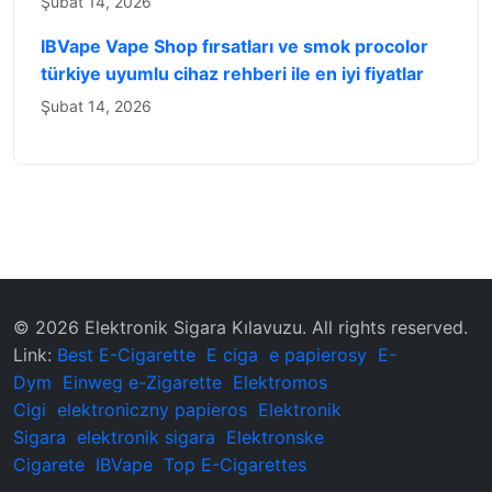
Şubat 14, 2026
IBVape Vape Shop fırsatları ve smok procolor
türkiye uyumlu cihaz rehberi ile en iyi fiyatlar
Şubat 14, 2026
© 2026 ‌Elektronik Sigara Kılavuzu‌. All rights reserved.
Link:
Best E-Cigarette
E ciga
e papierosy
E-
Dym
Einweg e-Zigarette
Elektromos
Cigi
elektroniczny papieros
Elektronik
Sigara
elektronik sigara
Elektronske
Cigarete
IBVape
Top E-Cigarettes