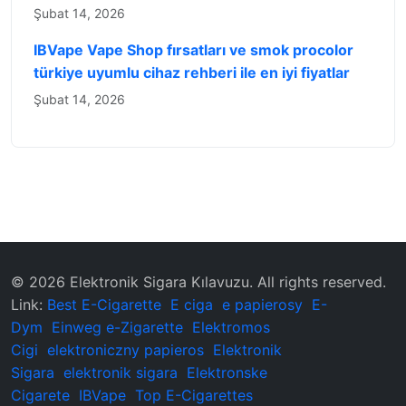
Şubat 14, 2026
IBVape Vape Shop fırsatları ve smok procolor
türkiye uyumlu cihaz rehberi ile en iyi fiyatlar
Şubat 14, 2026
© 2026 ‌Elektronik Sigara Kılavuzu‌. All rights reserved.
Link:
Best E-Cigarette
E ciga
e papierosy
E-
Dym
Einweg e-Zigarette
Elektromos
Cigi
elektroniczny papieros
Elektronik
Sigara
elektronik sigara
Elektronske
Cigarete
IBVape
Top E-Cigarettes