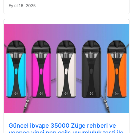
Eylül 16, 2025
Güncel ibvape 35000 Züge rehberi ve
voopoo vinci pnp coils uyumluluk testi ile