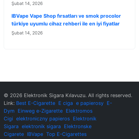
Şubat 14, 2026
IBVape Vape Shop fırsatları ve smok procolor
türkiye uyumlu cihaz rehberi ile en iyi fiyatlar
Şubat 14, 2026
© 2026 ‌Elektronik Sigara Kılavuzu‌. All rights reserved.
Link:
Best E-Cigarette
E ciga
e papierosy
E-
Dym
Einweg e-Zigarette
Elektromos
Cigi
elektroniczny papieros
Elektronik
Sigara
elektronik sigara
Elektronske
Cigarete
IBVape
Top E-Cigarettes