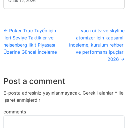
Ocak 12, 2026
← Poker Trực Tuyến için
vao roi tv ve skyline
İleri Seviye Taktikler ve
atomizer için kapsamlı
heisenberg likit Piyasası
inceleme, kurulum rehberi
Üzerine Güncel İnceleme
ve performans ipuçları
2026 →
Post a comment
E-posta adresiniz yayınlanmayacak.
Gerekli alanlar
*
ile
işaretlenmişlerdir
comments