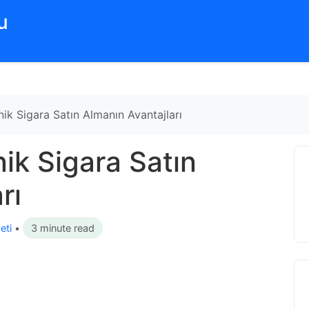
‌
ik Sigara Satın Almanın Avantajları
ik Sigara Satın
rı
eti
•
3 minute read