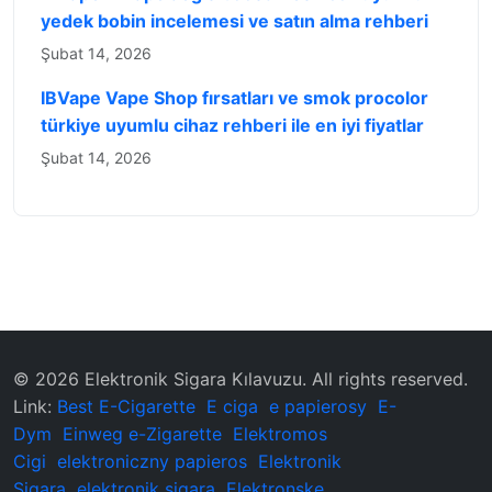
yedek bobin incelemesi ve satın alma rehberi
Şubat 14, 2026
IBVape Vape Shop fırsatları ve smok procolor
türkiye uyumlu cihaz rehberi ile en iyi fiyatlar
Şubat 14, 2026
© 2026 ‌Elektronik Sigara Kılavuzu‌. All rights reserved.
Link:
Best E-Cigarette
E ciga
e papierosy
E-
Dym
Einweg e-Zigarette
Elektromos
Cigi
elektroniczny papieros
Elektronik
Sigara
elektronik sigara
Elektronske