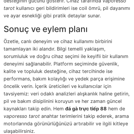
desteğinin gücünü gösterir. Cihaz tarafında
vaporesso
tarot
kullanıcı geri bildirimleri ise coil ömrü, pil dayanımı
ve ayar esnekliği gibi pratik detaylar sunar.
Sonuç ve eylem planı
Özetle, canlı deneyim ve cihaz kullanımı birbirini
tamamlayan iki alandır. Bilgi temelli yaklaşım,
sorumluluk ve doğru cihaz seçimi ile keyifli bir kullanım
deneyimi sağlanabilir. Platform seçiminde güvenlik,
kalite ve topluluk desteğine, cihaz tercihinde ise
performans, bakım kolaylığı ve yedek parça erişimine
öncelik verin. İçerik üreticileri ve kullanıcılar için
tavsiyemiz: veri odaklı analizleri alışkanlık haline getirin,
pil ve bakım disiplinini koruyun ve her zaman güncel
kaynakları takip edin. Hem
đá gà trực tiếp 88
hem de
vaporesso tarot
anahtar terimlerini takip ederek, arama
motorlarında görünürlüğünüzü artırabilir ve ilgili kitleye
ulaşabilirsiniz.