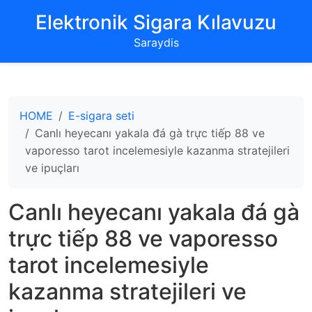
‌Elektronik Sigara Kılavuzu‌
Saraydis
HOME
E-sigara seti
Canlı heyecanı yakala đá gà trực tiếp 88 ve
vaporesso tarot incelemesiyle kazanma stratejileri
ve ipuçları
Canlı heyecanı yakala đá gà
trực tiếp 88 ve vaporesso
tarot incelemesiyle
kazanma stratejileri ve