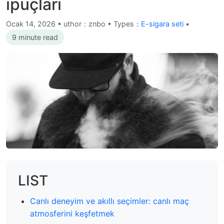
ipuçları
Ocak 14, 2026
•
uthor：znbo • Types：
E-sigara seti
•
9 minute read
LIST
Canlı deneyim ve akıllı seçimler: canlı maç
atmosferini keşfetmek