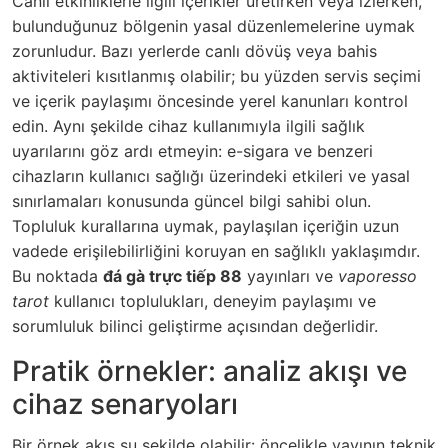
Canlı etkinliklerle ilgili içerikler üretirken veya izlerken,
bulunduğunuz bölgenin yasal düzenlemelerine uymak
zorunludur. Bazı yerlerde canlı dövüş veya bahis
aktiviteleri kısıtlanmış olabilir; bu yüzden servis seçimi
ve içerik paylaşımı öncesinde yerel kanunları kontrol
edin. Aynı şekilde cihaz kullanımıyla ilgili sağlık
uyarılarını göz ardı etmeyin: e-sigara ve benzeri
cihazların kullanıcı sağlığı üzerindeki etkileri ve yasal
sınırlamaları konusunda güncel bilgi sahibi olun.
Topluluk kurallarına uymak, paylaşılan içeriğin uzun
vadede erişilebilirliğini koruyan en sağlıklı yaklaşımdır.
Bu noktada
đá gà trực tiếp 88
yayınları ve
vaporesso
tarot
kullanıcı toplulukları, deneyim paylaşımı ve
sorumluluk bilinci geliştirme açısından değerlidir.
Pratik örnekler: analiz akışı ve
cihaz senaryoları
Bir örnek akış şu şekilde olabilir: öncelikle yayının teknik