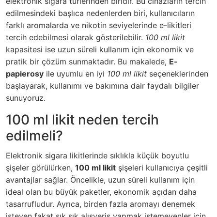
elektronik sigara türlerinden biridir. Bu cihazların tercih
edilmesindeki başlıca nedenlerden biri, kullanıcıların
farklı aromalarda ve nikotin seviyelerinde e-likitleri
tercih edebilmesi olarak gösterilebilir.
100 ml likit
kapasitesi ise uzun süreli kullanım için ekonomik ve
pratik bir çözüm sunmaktadır. Bu makalede,
E-
papierosy
ile uyumlu en iyi
100 ml likit
seçeneklerinden
başlayarak, kullanımı ve bakımına dair faydalı bilgiler
sunuyoruz.
100 ml likit neden tercih
edilmeli?
Elektronik sigara likitlerinde sıklıkla küçük boyutlu
şişeler görülürken,
100 ml likit
şişeleri kullanıcıya çeşitli
avantajlar sağlar. Öncelikle, uzun süreli kullanım için
ideal olan bu büyük paketler, ekonomik açıdan daha
tasarrufludur. Ayrıca, birden fazla aromayı denemek
isteyen fakat sık sık alışveriş yapmak istemeyenler için