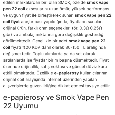
edilen markalardan biri olan SMOK, özelde
smok vape
pen 22 coil
aksesuarını uzun ömür, yüksek performans
ve uygun fiyat ile birleştirerek sunar.
smok vape pen 22
coil fiyat
araştırması yapıldığında, fiyatların sunulan
orijinal ürün, farklı ohm seçenekleri (ör. 0.3Ω 0.25Ω
gibi) ve ambalaj miktarına göre değişiklik gösterdiği
görülmektedir. Genellikle bir adet
smok vape pen 22
coil
fiyatı %20 KDV dâhil olarak 80-150 TL aralığında
değişmektedir. Toplu alımlarda ya da set olarak
satılanlarda ise fiyatlar birim başına düşmektedir. Fiyat
üzerinde orijinallik, satış noktası ve güncel döviz kuru
etkili olmaktadır. Özellikle
e-papierosy
kullanıcılarının
orijinal coil arayışında internet üzerinden yapılan
alışverişlerde güvenilirliğine dikkat etmesi tavsiye edilir.
e-papierosy ve Smok Vape Pen
22 Uyumu