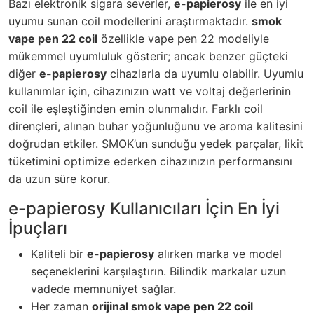
Bazı elektronik sigara severler,
e-papierosy
ile en iyi
uyumu sunan coil modellerini araştırmaktadır.
smok
vape pen 22 coil
özellikle vape pen 22 modeliyle
mükemmel uyumluluk gösterir; ancak benzer güçteki
diğer
e-papierosy
cihazlarla da uyumlu olabilir. Uyumlu
kullanımlar için, cihazınızın watt ve voltaj değerlerinin
coil ile eşleştiğinden emin olunmalıdır. Farklı coil
dirençleri, alınan buhar yoğunluğunu ve aroma kalitesini
doğrudan etkiler. SMOK’un sunduğu yedek parçalar, likit
tüketimini optimize ederken cihazınızın performansını
da uzun süre korur.
e-papierosy Kullanıcıları İçin En İyi
İpuçları
Kaliteli bir
e-papierosy
alırken marka ve model
seçeneklerini karşılaştırın. Bilindik markalar uzun
vadede memnuniyet sağlar.
Her zaman
orijinal smok vape pen 22 coil