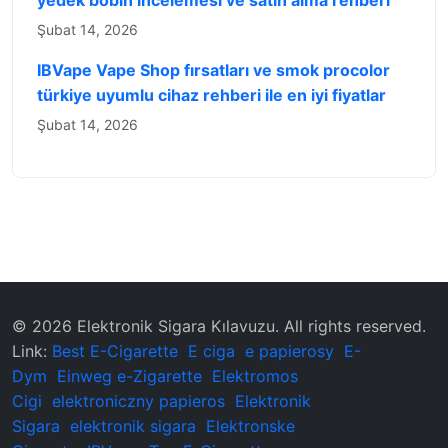
yedek bobin incelemesi ve satın alma rehberi
Şubat 14, 2026
IBVape Vape Shop fırsatları ve smok procolor
türkiye uyumlu cihaz rehberi ile en iyi fiyatlar
Şubat 14, 2026
© 2026 ‌Elektronik Sigara Kılavuzu‌. All rights reserved.
Link:
Best E-Cigarette
E ciga
e papierosy
E-
Dym
Einweg e-Zigarette
Elektromos
Cigi
elektroniczny papieros
Elektronik
Sigara
elektronik sigara
Elektronske