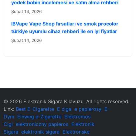
yedek bobin incelemesi ve satın alma rehberi
Şubat 14, 2026
IBVape Vape Shop fırsatları ve smok procolor
türkiye uyumlu cihaz rehberi ile en iyi fiyatlar
Şubat 14, 2026
© 2026 ‌Elektronik Sigara Kılavuzu‌. All rights reserved.
Link:
Best E-Cigarette
E ciga
e papierosy
E-
Dym
Einweg e-Zigarette
Elektromos
Cigi
elektroniczny papieros
Elektronik
Sigara
elektronik sigara
Elektronske