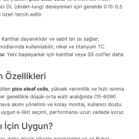
renci DL (direkt-lung) deneyimleri için genelde 0.15-0.5
zeri tercih edilir.
 Kanthal dayanıklıdır ve sabit bir ısı sağlar;
larında kullanılabilir; nikel ve titanyum TC
cu:
Yeni başlayanlar için kanthal veya SS coil’ler daha
 Özellikleri
edilen
pico eleaf coils
, yüksek verimlilik ve hızlı ısınma
l’ler genellikle düşük-orta watt aralığında (15-60W)
hava akımı yönetimi ve kolay montaj, kullanıcı dostu
ve uygun e-likit seçimi, performansı uzun vadede korur.
ı İçin Uygun?
er, daha düşük nikotin gereksinimi ve az Buhar