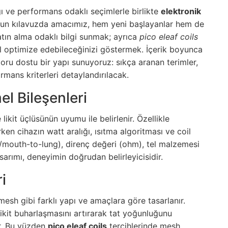
ığı ve performans odaklı seçimlerle birlikte
elektronik
uzun kılavuzda amacımız, hem yeni başlayanlar hem de
satın alma odaklı bilgi sunmak; ayrıca
pico eleaf coils
asıl optimize edebileceğinizi göstermek. İçerik boyunca
ru dostu bir yapı sunuyoruz: sıkça aranan terimler,
ormans kriterleri detaylandırılacak.
el Bileşenleri
 likit üçlüsünün uyumu ile belirlenir. Özellikle
n cihazın watt aralığı, ısıtma algoritması ve coil
l/mouth-to-lung), direnç değeri (ohm), tel malzemesi
sarımı, deneyimin doğrudan belirleyicisidir.
i
, mesh gibi farklı yapı ve amaçlara göre tasarlanır.
likit buharlaşmasını artırarak tat yoğunluğunu
ar. Bu yüzden
pico eleaf coils
tercihlerinde mesh