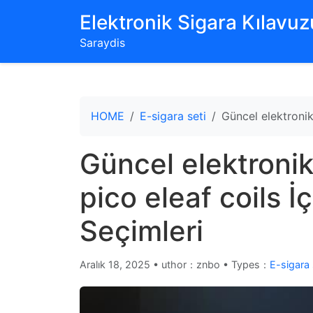
‌Elektronik Sigara Kılavuzu
Saraydis
HOME
E-sigara seti
Güncel elektronik 
Güncel elektronik
pico eleaf coils İç
Seçimleri
Aralık 18, 2025
•
uthor：znbo • Types：
E-sigara 