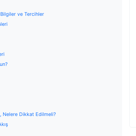
ilgiler ve Tercihler
leri
eri
gun?
, Nelere Dikkat Edilmeli?
Akış