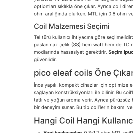
option’ları sıklıkla öne çıkar. Ayrıca coil di
ohm aralığında olurken, MTL için 0.6 ohm ve ü
Coil Malzemesi Seçimi
Tel türü kullanıcı ihtiyacına göre seçilmelidir:
paslanmaz çelik (SS) hem watt hem de TC mod
modlarında hassasiyet gerektirir.
Seçim ipu
güvenlidir.
pico eleaf coils Öne Çıkan
İnce yapılı, kompakt cihazlar için optimize 
sağlayan konstrüksiyonları ile bilinir. Bu coi
tatlı ve yoğun aroma verir. Ayrıca pürüzsüz 
bir deneyim sunar. Bu tip coil’lerin bakımı 
Hangi Coil Hangi Kullanıc
Yeni başlayanlar:
0.8-1.2 ohm MTL coil’l