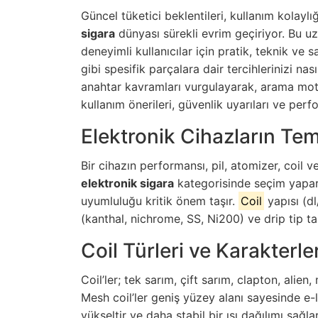
Güncel tüketici beklentileri, kullanım kolayl
sigara
dünyası sürekli evrim geçiriyor. Bu 
deneyimli kullanıcılar için pratik, teknik ve 
gibi spesifik parçalara dair tercihlerinizi n
anahtar kavramları vurgulayarak, arama moto
kullanım önerileri, güvenlik uyarıları ve perf
Elektronik Cihazların Tem
Bir cihazın performansı, pil, atomizer, coil ve
elektronik sigara
kategorisinde seçim yaparke
uyumluluğu kritik önem taşır.
Coil
yapısı (d
(kanthal, nichrome, SS, Ni200) ve drip tip ta
Coil Türleri ve Karakterler
Coil’ler; tek sarım, çift sarım, clapton, alien
Mesh coil’ler geniş yüzey alanı sayesinde e-
yükseltir ve daha stabil bir ısı dağılımı sağl