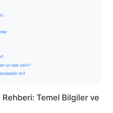
t)
nler
r?
en iyi tadı verir?
türülebilir mi?
Rehberi: Temel Bilgiler ve