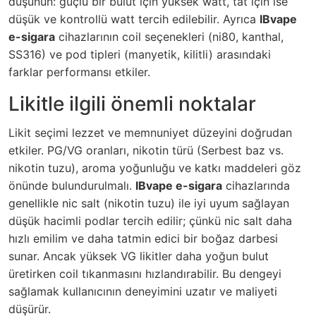
düşünün: güçlü bir bulut için yüksek watt, tat için ise
düşük ve kontrollü watt tercih edilebilir. Ayrıca
IBvape
e-sigara
cihazlarının coil seçenekleri (ni80, kanthal,
SS316) ve pod tipleri (manyetik, kilitli) arasındaki
farklar performansı etkiler.
Likitle ilgili önemli noktalar
Likit seçimi lezzet ve memnuniyet düzeyini doğrudan
etkiler. PG/VG oranları, nikotin türü (Serbest baz vs.
nikotin tuzu), aroma yoğunluğu ve katkı maddeleri göz
önünde bulundurulmalı.
IBvape e-sigara
cihazlarında
genellikle nic salt (nikotin tuzu) ile iyi uyum sağlayan
düşük hacimli podlar tercih edilir; çünkü nic salt daha
hızlı emilim ve daha tatmin edici bir boğaz darbesi
sunar. Ancak yüksek VG likitler daha yoğun bulut
üretirken coil tıkanmasını hızlandırabilir. Bu dengeyi
sağlamak kullanıcının deneyimini uzatır ve maliyeti
düşürür.