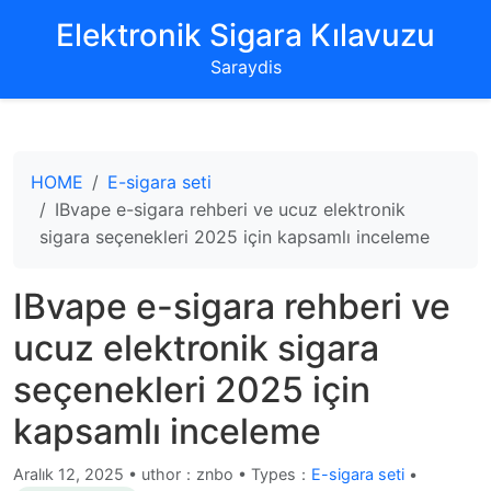
‌Elektronik Sigara Kılavuzu‌
Saraydis
HOME
E-sigara seti
IBvape e-sigara rehberi ve ucuz elektronik
sigara seçenekleri 2025 için kapsamlı inceleme
IBvape e-sigara rehberi ve
ucuz elektronik sigara
seçenekleri 2025 için
kapsamlı inceleme
Aralık 12, 2025
•
uthor：znbo • Types：
E-sigara seti
•