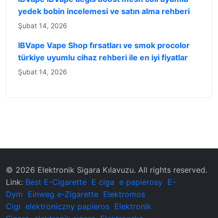
yedek bobin incelemesi ve satın alma rehberi
Şubat 14, 2026
IBVape Vape Shop fırsatları ve smok procolor
türkiye uyumlu cihaz rehberi ile en iyi fiyatlar
Şubat 14, 2026
© 2026 ‌Elektronik Sigara Kılavuzu‌. All rights reserved.
Link:
Best E-Cigarette
E ciga
e papierosy
E-
Dym
Einweg e-Zigarette
Elektromos
Cigi
elektroniczny papieros
Elektronik