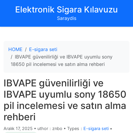
‌Elektronik Sigara Kılavuzu‌
Saraydis
HOME
E-sigara seti
IBVAPE güvenilirliği ve IBVAPE uyumlu sony
18650 pil incelemesi ve satın alma rehberi
IBVAPE güvenilirliği ve
IBVAPE uyumlu sony 18650
pil incelemesi ve satın alma
rehberi
Aralık 17, 2025
•
uthor：znbo • Types：
E-sigara seti
•