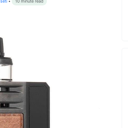
seti
•
10 minute read