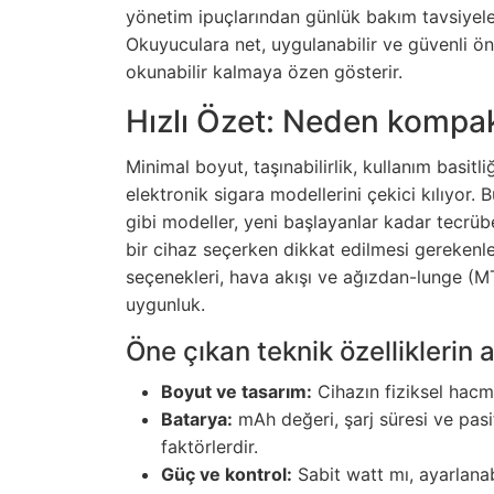
yönetim ipuçlarından günlük bakım tavsiyele
Okuyuculara net, uygulanabilir ve güvenli öne
okunabilir kalmaya özen gösterir.
Hızlı Özet: Neden kompakt
Minimal boyut, taşınabilirlik, kullanım basi
elektronik sigara modellerini çekici kılıyor
gibi modeller, yeni başlayanlar kadar tecrübe
bir cihaz seçerken dikkat edilmesi gerekenler
seçenekleri, hava akışı ve ağızdan-lunge (M
uygunluk.
Öne çıkan teknik özelliklerin 
Boyut ve tasarım:
Cihazın fiziksel hacm
Batarya:
mAh değeri, şarj süresi ve pasif
faktörlerdir.
Güç ve kontrol:
Sabit watt mı, ayarlanab