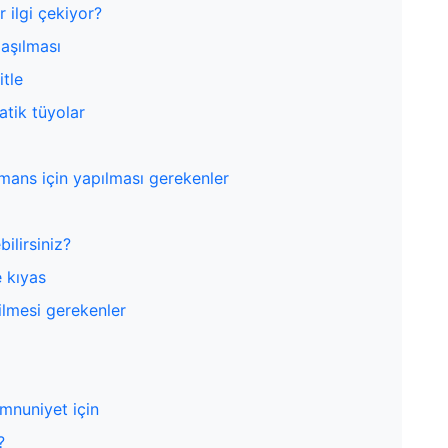
 ilgi çekiyor?
laşılması
itle
atik tüyolar
rmans için yapılması gerekenler
ilirsiniz?
e kıyas
ilmesi gerekenler
mnuniyet için
?