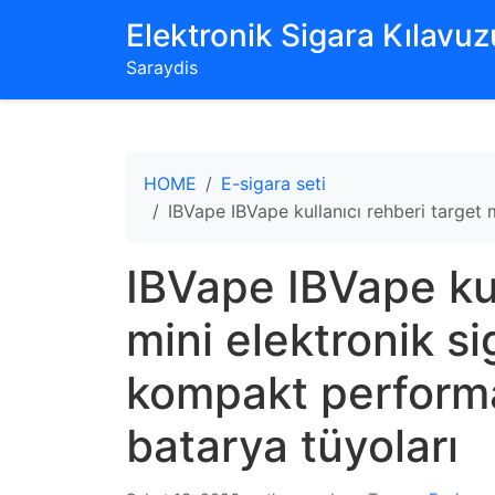
‌Elektronik Sigara Kılavuzu
Saraydis
HOME
E-sigara seti
IBVape IBVape kullanıcı rehberi target
IBVape IBVape kul
mini elektronik s
kompakt performa
batarya tüyoları