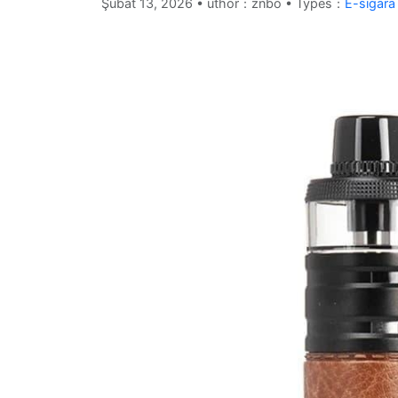
Şubat 13, 2026
•
uthor：znbo • Types：
E-sigara 