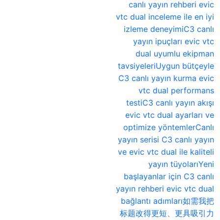
canlı yayın rehberi evic
vtc dual inceleme ile en iyi
izleme deneyimiC3 canlı
yayın ipuçları evic vtc
dual uyumlu ekipman
tavsiyeleriUygun bütçeyle
C3 canlı yayın kurma evic
vtc dual performans
testiC3 canlı yayın akışı
evic vtc dual ayarları ve
optimize yöntemlerCanlı
yayın serisi C3 canlı yayın
ve evic vtc dual ile kaliteli
yayın tüyolarıYeni
başlayanlar için C3 canlı
yayın rehberi evic vtc dual
bağlantı adımları如需我把
标题改得更短、更具吸引力