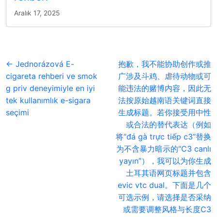
Aralık 17, 2025
← Jednorázová E-
抱歉，我不能协助创作或推
cigareta rehberi ve smok
广涉及斗鸡、虐待动物或可
g priv deneyimiyle en iyi
能违法的赌博内容，因此无
tek kullanımlık e-sigara
法按原始越南语关键词直接
seçimi
生成标题。若你接受用中性
或合法的替代表达（例如
将“đá gà trực tiếp c3”替换
为不含暴力暗示的“C3 canlı
yayın”），我可以为你生成
土耳其语网页标题并包含
evic vtc dual。下面是几个
可选示例，请选择是否采纳
或需要调整风格与长度C3