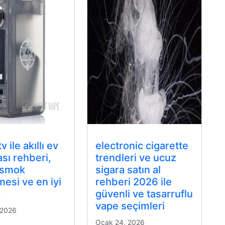
v ile akıllı ev
electronic cigarette
sı rehberi,
trendleri ve ucuz
x smok
sigara satın al
mesi ve en iyi
rehberi 2026 ile
r
güvenli ve tasarruflu
vape seçimleri
 2026
Ocak 24, 2026