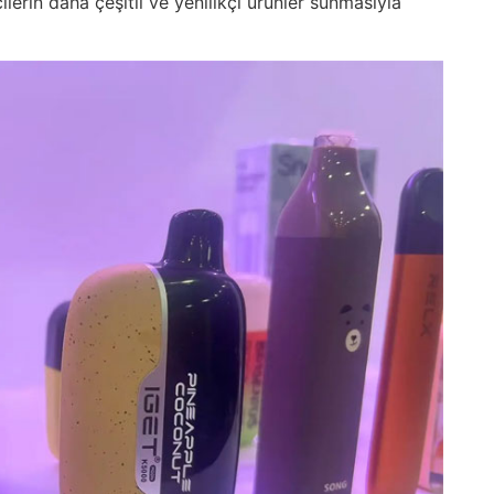
lerin daha çeşitli ve yenilikçi ürünler sunmasıyla