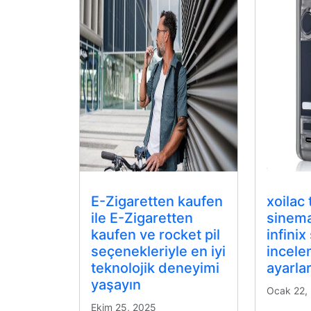
E-Zigaretten kaufen
xoilac t
ile E-Zigaretten
sinema
kaufen ve rocket pil
infini
seçenekleriyle en iyi
incele
teknolojik deneyimi
ayarla
yaşayın
Ocak 22,
Ekim 25, 2025