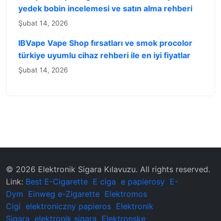
yedek bobin incelemesi ve satın alma rehberi
Şubat 14, 2026
IBVape Vape Shop fırsatları ve smok procolor
türkiye uyumlu cihaz rehberi ile en iyi fiyatlar
Şubat 14, 2026
© 2026 ‌Elektronik Sigara Kılavuzu‌. All rights reserved.
Link:
Best E-Cigarette
E ciga
e papierosy
E-
Dym
Einweg e-Zigarette
Elektromos
Cigi
elektroniczny papieros
Elektronik
Sigara
elektronik sigara
Elektronske