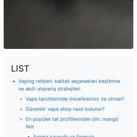
LIST
Vaping rehberi: kaliteli seçenekleri keşfetme
ve akıllı alışveriş stratejileri
Vape tercihlerinde öncelikleriniz ne olmalı?
Güvenilir vape shop nasıl bulunur?
En popüler tat profillerinden biri: mango
likit
Aroma kaynağı ve formula