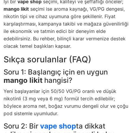
İyi bir
vape shop
seçimi, kaliteyi ve şeffaflığı önceler;
mango likit
seçimi ise aroma kaynağı, VG/PG dengesi,
nikotin tipi ve cihaz uyumuna göre şekillenir. Fiyat
karşılaştırması, kampanya takibi ve mağaza güvenilirliği
ile ekonomik ve tatmin edici bir deneyim elde
edebilirsiniz. Bu rehber, bilinçli karar vermenize destek
olacak temel başlıkları kapsar.
Sıkça sorulanlar (FAQ)
Soru 1: Başlangıç için en uygun
mango likit
hangisi?
Yeni başlayanlar için 50/50 VG/PG oranlı ve düşük
nikotinli (3 mg veya 6 mg) formül tercih edilebilir;
böylece aroma net, boğaz vurumu dengeli olur ve çoğu
pod sistemle uyumludur.
Soru 2: Bir
vape shop
ta dikkat