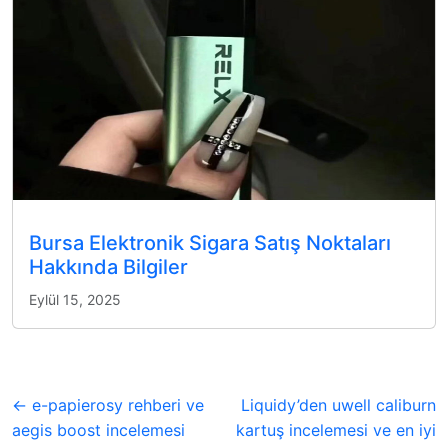
Bursa Elektronik Sigara Satış Noktaları
Hakkında Bilgiler
Eylül 15, 2025
← e-papierosy rehberi ve
Liquidy’den uwell caliburn
aegis boost incelemesi
kartuş incelemesi ve en iyi