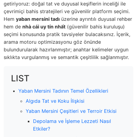
getiriyoruz: doğal tat ve duyusal keşiflerin inceliği ile
çevrimiçi bahis stratejileri ve güvenilir platform seçimi.
Hem
yaban mersini tadı
üzerine ayrıntılı duyusal rehber
hem de
nhà cái uy tín nhất
(güvenilir bahis kuruluşu)
seçimi konusunda pratik tavsiyeler bulacaksınız. İçerik,
arama motoru optimizasyonu göz önünde
bulundurularak hazırlanmıştır; anahtar kelimeler uygun
sıklıkta vurgulanmış ve semantik çeşitlilik sağlanmıştır.
LIST
Yaban Mersini Tadının Temel Özellikleri
Algıda Tat ve Koku İlişkisi
Yaban Mersini Çeşitleri ve Terroir Etkisi
Depolama ve İşleme Lezzeti Nasıl
Etkiler?