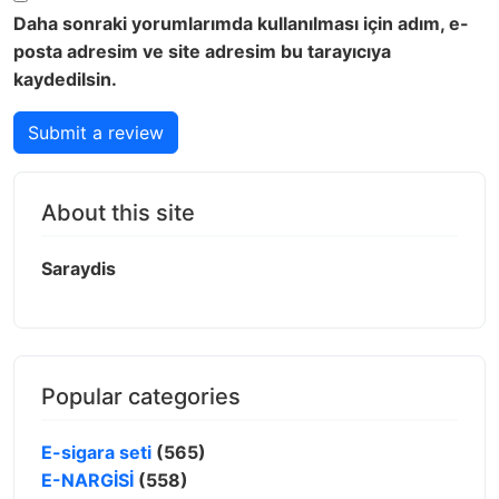
Daha sonraki yorumlarımda kullanılması için adım, e-
posta adresim ve site adresim bu tarayıcıya
kaydedilsin.
Submit a review
About this site
Saraydis
Popular categories
E-sigara seti
(565)
E-NARGİSİ
(558)