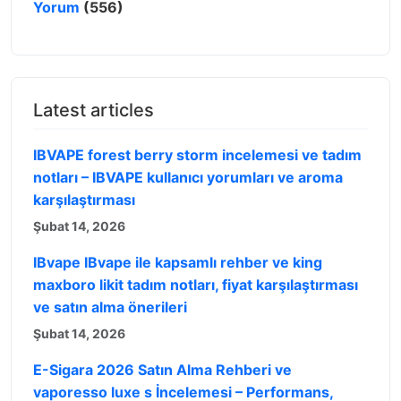
Yorum
(556)
Latest articles
IBVAPE forest berry storm incelemesi ve tadım
notları – IBVAPE kullanıcı yorumları ve aroma
karşılaştırması
Şubat 14, 2026
IBvape IBvape ile kapsamlı rehber ve king
maxboro likit tadım notları, fiyat karşılaştırması
ve satın alma önerileri
Şubat 14, 2026
E-Sigara 2026 Satın Alma Rehberi ve
vaporesso luxe s İncelemesi – Performans,