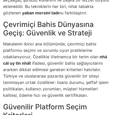
akçaağaç şurubu) kullanımı ile başka bir lezzet boyutu
eklenebilir. Bu tekniklerin her biri, nihai tabakta
gözlenen
yaban mersini tadı
nu farklılaştırır.
Çevrimiçi Bahis Dünyasına
Geçiş: Güvenlik ve Strateji
Makalenin ikinci ana bölümünde, çevrimiçi bahis
platformu seçimi ve sorumlu oyun pratiklerine
odaklanıyoruz. Özellikle Vietnamca bir terim olan
nhà
cái uy tín nhất
ifadesi, güvenilir bahis sağlayıcılarını
ararken dikkat edilmesi gereken kriterleri hatırlatır.
Türkiye ve uluslararası pazarda güvenilir bir siteyi
tanımlayan ortak özellikler: lisans durumu, şeffaf işlem
politikaları, kullanıcı yorumları, müşteri hizmetleri
kalitesi, ödeme hızı ve güvenlik sertifikaları.
Güvenilir Platform Seçim