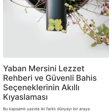
Yaban Mersini Lezzet
Rehberi ve Güvenli Bahis
Seçeneklerinin Akıllı
Kıyaslaması
Bu kapsamlı yazıda iki farklı dünyayı bir araya