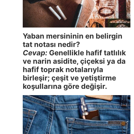
Yaban mersininin en belirgin
tat notası nedir?
Cevap:
Genellikle hafif tatlılık
ve narin asidite, çiçeksi ya da
hafif toprak notalarıyla
birleşir; çeşit ve yetiştirme
koşullarına göre değişir.