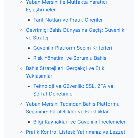
Yaban Mersini ile Mutfakta Yaratıcı
Eşleştirmeler
Tarif Notları ve Pratik Öneriler
Çevrimiçi Bahis Dünyasına Geçiş: Güvenlik
ve Strateji
Güvenilir Platform Seçim Kriterleri
Risk Yönetimi ve Sorumlu Bahis
Bahis Stratejileri: Gerçekçi ve Etik
Yaklaşımlar
Teknoloji ve Güvenlik: SSL, 2FA ve
Şeffaf Denetimler
Yaban Mersini Tadından Bahis Platformu
Seçimine: Paralellikler ve Farklılıklar
Bilgi Kaynakları ve Güvenilir İncelemeler
Pratik Kontrol Listesi: Yatırımınız ve Lezzet