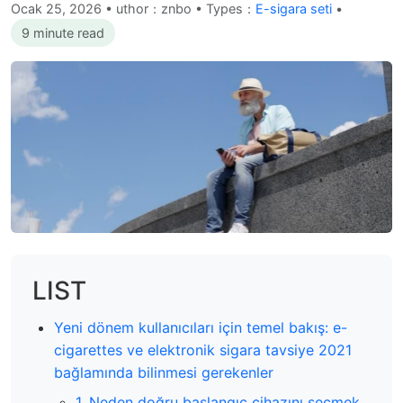
Ocak 25, 2026
•
uthor：znbo • Types：
E-sigara seti
•
9 minute read
LIST
Yeni dönem kullanıcıları için temel bakış: e-
cigarettes ve elektronik sigara tavsiye 2021
bağlamında bilinmesi gerekenler
1. Neden doğru başlangıç cihazını seçmek