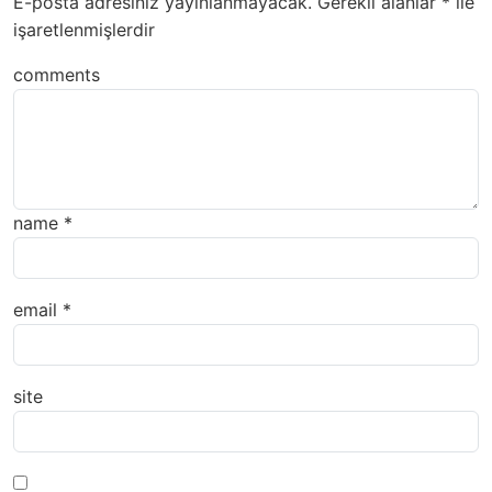
E-posta adresiniz yayınlanmayacak.
Gerekli alanlar
*
ile
işaretlenmişlerdir
comments
name
*
email
*
site