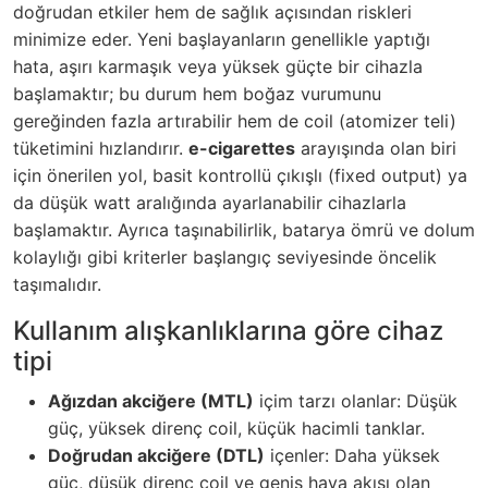
doğrudan etkiler hem de sağlık açısından riskleri
minimize eder. Yeni başlayanların genellikle yaptığı
hata, aşırı karmaşık veya yüksek güçte bir cihazla
başlamaktır; bu durum hem boğaz vurumunu
gereğinden fazla artırabilir hem de coil (atomizer teli)
tüketimini hızlandırır.
e-cigarettes
arayışında olan biri
için önerilen yol, basit kontrollü çıkışlı (fixed output) ya
da düşük watt aralığında ayarlanabilir cihazlarla
başlamaktır. Ayrıca
taşınabilirlik
, batarya ömrü ve dolum
kolaylığı gibi kriterler başlangıç seviyesinde öncelik
taşımalıdır.
Kullanım alışkanlıklarına göre cihaz
tipi
Ağızdan akciğere (MTL)
içim tarzı olanlar: Düşük
güç, yüksek direnç coil, küçük hacimli tanklar.
Doğrudan akciğere (DTL)
içenler: Daha yüksek
güç, düşük direnç coil ve geniş hava akışı olan