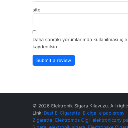
site
Daha sonraki yorumlarımda kullanılması için
kaydedilsin.
Submit a review
© 2026 ‌Elektronik Sigara Kılavuzu‌. All righ
Link:
Best E-Cigarette
E ciga
e papierosy
Zigarette
Elektromos Cigi
elektroniczny p
Sigara
elektronik sigara
Elektronske Cigar