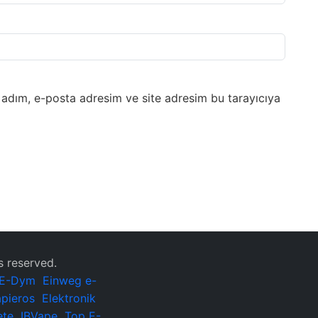
 adım, e-posta adresim ve site adresim bu tarayıcıya
ts reserved.
E-Dym
Einweg e-
apieros
Elektronik
ete
IBVape
Top E-