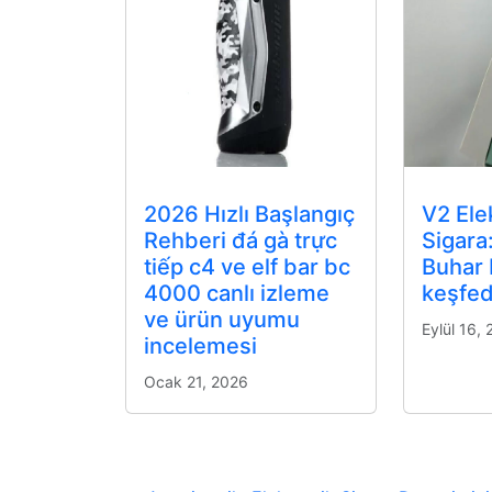
2026 Hızlı Başlangıç
V2 Ele
Rehberi đá gà trực
Sigara
tiếp c4 ve elf bar bc
Buhar
4000 canlı izleme
keşfed
ve ürün uyumu
Eylül 16,
incelemesi
Ocak 21, 2026