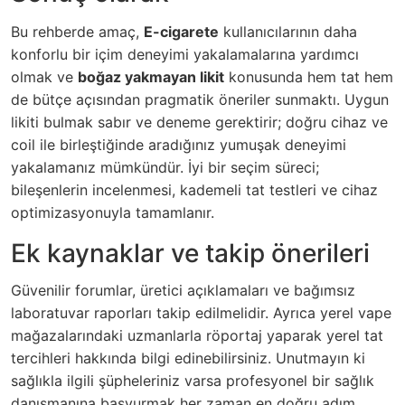
Bu rehberde amaç,
E-cigarete
kullanıcılarının daha
konforlu bir içim deneyimi yakalamalarına yardımcı
olmak ve
boğaz yakmayan likit
konusunda hem tat hem
de bütçe açısından pragmatik öneriler sunmaktı. Uygun
likiti bulmak sabır ve deneme gerektirir; doğru cihaz ve
coil ile birleştiğinde aradığınız yumuşak deneyimi
yakalamanız mümkündür. İyi bir seçim süreci;
bileşenlerin incelenmesi, kademeli tat testleri ve cihaz
optimizasyonuyla tamamlanır.
Ek kaynaklar ve takip önerileri
Güvenilir forumlar, üretici açıklamaları ve bağımsız
laboratuvar raporları takip edilmelidir. Ayrıca yerel vape
mağazalarındaki uzmanlarla röportaj yaparak yerel tat
tercihleri hakkında bilgi edinebilirsiniz. Unutmayın ki
sağlıkla ilgili şüpheleriniz varsa profesyonel bir sağlık
danışmanına başvurmak her zaman en doğru adım