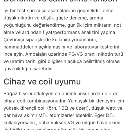
İyi bir test süreci şu aşamalardan geçmelidir: önce
düşük nikotin ve düşük güçte deneme, aroma
yoğunluğunu değerlendirme, günlük içim miktarını not
alma ve ardından fiyat/performans analizini yapma.
Çevrimiçi siparişlerde kullanıcı yorumlarını,
hammaddelerin açıklamasını ve laboratuvar testlerini
inceleyin. Ambalajın üzerinde PG/VG oranı, nikotin türü
ve üretim tarihi gibi bilgilerin açıkça belirtilmiş olması
güvenilirliğin işaretidir.
Cihaz ve coil uyumu
Boğaz hissini etkileyen en önemli unsurlardan biri de
cihaz-coil kombinasyonudur. Yumuşak bir deneyim için
yüksek dirençli coil (örn. 1.0Ω ve üzeri), düşük watt ve
dar hava akımlı MTL atomizerler idealdir. Eğer DTL
kullanıyorsanız, daha yüksek VG ve uygun hava akımı
ile birlikte orta güçlerde pürüzsüz bir sonuç elde