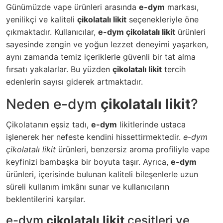
Günümüzde vape ürünleri arasında
e-dym
markası,
yenilikçi ve kaliteli
çikolatalı likit
seçenekleriyle öne
çıkmaktadır. Kullanıcılar,
e-dym çikolatalı likit
ürünleri
sayesinde zengin ve yoğun lezzet deneyimi yaşarken,
aynı zamanda temiz içeriklerle güvenli bir tat alma
fırsatı yakalarlar. Bu yüzden
çikolatalı likit
tercih
edenlerin sayısı giderek artmaktadır.
Neden e-dym
çikolatalı likit
?
Çikolatanın eşsiz tadı,
e-dym
likitlerinde ustaca
işlenerek her nefeste kendini hissettirmektedir.
e-dym
çikolatalı likit
ürünleri, benzersiz aroma profiliyle vape
keyfinizi bambaşka bir boyuta taşır. Ayrıca,
e-dym
ürünleri, içerisinde bulunan kaliteli bileşenlerle uzun
süreli kullanım imkânı sunar ve kullanıcıların
beklentilerini karşılar.
e-dym
çikolatalı likit
çeşitleri ve