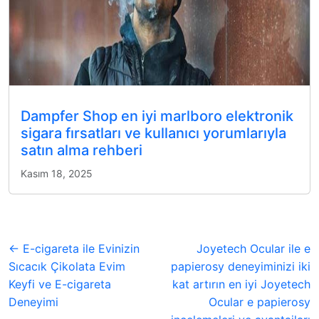
Dampfer Shop en iyi marlboro elektronik
sigara fırsatları ve kullanıcı yorumlarıyla
satın alma rehberi
Kasım 18, 2025
← E-cigareta ile Evinizin
Joyetech Ocular ile e
Sıcacık Çikolata Evim
papierosy deneyiminizi iki
Keyfi ve E-cigareta
kat artırın en iyi Joyetech
Deneyimi
Ocular e papierosy