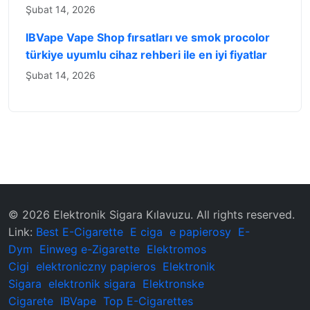
Şubat 14, 2026
IBVape Vape Shop fırsatları ve smok procolor
türkiye uyumlu cihaz rehberi ile en iyi fiyatlar
Şubat 14, 2026
© 2026 ‌Elektronik Sigara Kılavuzu‌. All rights reserved.
Link:
Best E-Cigarette
E ciga
e papierosy
E-
Dym
Einweg e-Zigarette
Elektromos
Cigi
elektroniczny papieros
Elektronik
Sigara
elektronik sigara
Elektronske
Cigarete
IBVape
Top E-Cigarettes