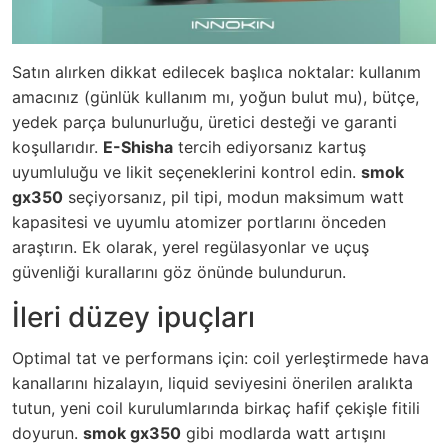
Satın alırken dikkat edilecek başlıca noktalar: kullanım
amacınız (günlük kullanım mı, yoğun bulut mu), bütçe,
yedek parça bulunurluğu, üretici desteği ve garanti
koşullarıdır.
E-Shisha
tercih ediyorsanız kartuş
uyumluluğu ve likit seçeneklerini kontrol edin.
smok
gx350
seçiyorsanız, pil tipi, modun maksimum watt
kapasitesi ve uyumlu atomizer portlarını önceden
araştırın. Ek olarak, yerel regülasyonlar ve uçuş
güvenliği kurallarını göz önünde bulundurun.
İleri düzey ipuçları
Optimal tat ve performans için: coil yerleştirmede hava
kanallarını hizalayın, liquid seviyesini önerilen aralıkta
tutun, yeni coil kurulumlarında birkaç hafif çekişle fitili
doyurun.
smok gx350
gibi modlarda watt artışını