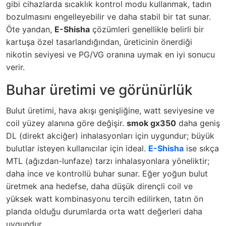
gibi cihazlarda sıcaklık kontrol modu kullanmak, tadın
bozulmasını engelleyebilir ve daha stabil bir tat sunar.
Öte yandan,
E-Shisha
çözümleri genellikle belirli bir
kartuşa özel tasarlandığından, üreticinin önerdiği
nikotin seviyesi ve PG/VG oranına uymak en iyi sonucu
verir.
Buhar üretimi ve görünürlük
Bulut üretimi, hava akışı genişliğine, watt seviyesine ve
coil yüzey alanına göre değişir.
smok gx350
daha geniş
DL (direkt akciğer) inhalasyonları için uygundur; büyük
bulutlar isteyen kullanıcılar için ideal.
E-Shisha
ise sıkça
MTL (ağızdan-lunfaze) tarzı inhalasyonlara yöneliktir;
daha ince ve kontrollü buhar sunar. Eğer yoğun bulut
üretmek ana hedefse, daha düşük dirençli coil ve
yüksek watt kombinasyonu tercih edilirken, tatın ön
planda olduğu durumlarda orta watt değerleri daha
uygundur.