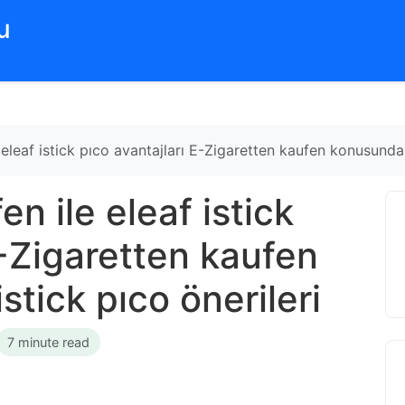
‌
eleaf istick pıco avantajları E-Zigaretten kaufen konusunda e
n ile eleaf istick
E-Zigaretten kaufen
stick pıco önerileri
7 minute read