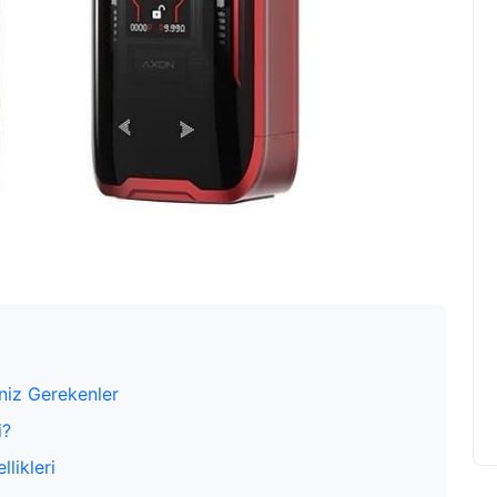
niz Gerekenler
i?
likleri