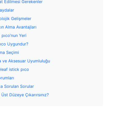
at Edilmesi Gerekenler
Faydalar
lojik Gelişmeler
ın Alma Avantajları
 pıco’nun Yeri
k pıco Uygundur?
oma Seçimi
rça ve Aksesuar Uyumluluğu
leaf istick pıco
orumları
a Sorulan Sorular
 Üst Düzeye Çıkarırsınız?