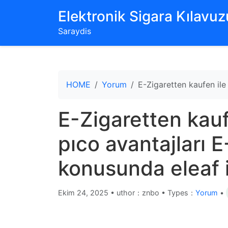
‌Elektronik Sigara Kılavuzu
Saraydis
HOME
Yorum
E-Zigaretten kaufen ile 
E-Zigaretten kaufe
pıco avantajları 
konusunda eleaf i
Ekim 24, 2025
•
uthor：znbo • Types：
Yorum
•