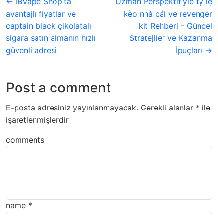
← IBVape Shop’ta
Uzman Perspektifiyle tỷ lệ
avantajlı fiyatlar ve
kèo nhà cái ve revenger
captain black çikolatalı
kit Rehberi – Güncel
sigara satın almanın hızlı
Stratejiler ve Kazanma
güvenli adresi
İpuçları →
Post a comment
E-posta adresiniz yayınlanmayacak.
Gerekli alanlar
*
ile
işaretlenmişlerdir
comments
name
*