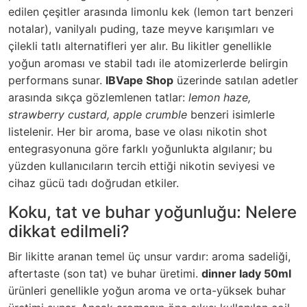
edilen çeşitler arasında limonlu kek (lemon tart benzeri
notalar), vanilyalı puding, taze meyve karışımları ve
çilekli tatlı alternatifleri yer alır. Bu likitler genellikle
yoğun aroması ve stabil tadı ile atomizerlerde belirgin
performans sunar.
IBVape Shop
üzerinde satılan adetler
arasında sıkça gözlemlenen tatlar:
lemon haze,
strawberry custard, apple crumble
benzeri isimlerle
listelenir. Her bir aroma, base ve olası nikotin shot
entegrasyonuna göre farklı yoğunlukta algılanır; bu
yüzden kullanıcıların tercih ettiği nikotin seviyesi ve
cihaz gücü tadı doğrudan etkiler.
Koku, tat ve buhar yoğunluğu: Nelere
dikkat edilmeli?
Bir likitte aranan temel üç unsur vardır: aroma sadeliği,
aftertaste (son tat) ve buhar üretimi.
dinner lady 50ml
ürünleri genellikle yoğun aroma ve orta-yüksek buhar