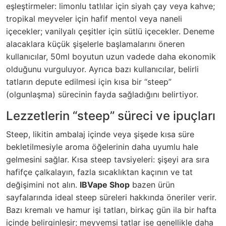
eşleştirmeler: limonlu tatlılar için siyah çay veya kahve;
tropikal meyveler için hafif mentol veya naneli
içecekler; vanilyalı çeşitler için sütlü içecekler. Deneme
alacaklara küçük şişelerle başlamalarını öneren
kullanıcılar, 50ml boyutun uzun vadede daha ekonomik
olduğunu vurguluyor. Ayrıca bazı kullanıcılar, belirli
tatların depute edilmesi için kısa bir “steep”
(olgunlaşma) sürecinin fayda sağladığını belirtiyor.
Lezzetlerin “steep” süreci ve ipuçları
Steep, likitin ambalaj içinde veya şişede kısa süre
bekletilmesiyle aroma öğelerinin daha uyumlu hale
gelmesini sağlar. Kısa steep tavsiyeleri: şişeyi ara sıra
hafifçe çalkalayın, fazla sıcaklıktan kaçının ve tat
değişimini not alın.
IBVape Shop
bazen ürün
sayfalarında ideal steep süreleri hakkında öneriler verir.
Bazı kremalı ve hamur işi tatları, birkaç gün ila bir hafta
içinde belirginleşir; meyvemsi tatlar ise genellikle daha