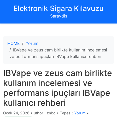
‌Elektronik Sigara Kılavuzu‌
Saraydis
HOME
Yorum
IBVape ve zeus cam birlikte kullanım incelemesi
ve performans ipuçları IBVape kullanıcı rehberi
IBVape ve zeus cam birlikte
kullanım incelemesi ve
performans ipuçları IBVape
kullanıcı rehberi
Ocak 24, 2026
•
uthor：znbo • Types：
Yorum
•