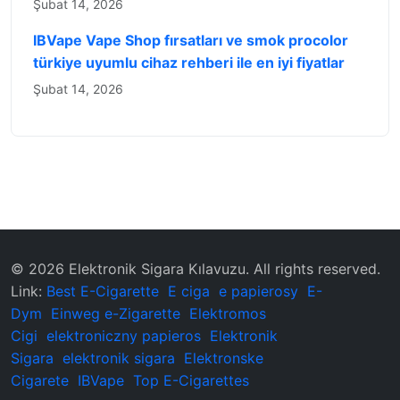
Şubat 14, 2026
IBVape Vape Shop fırsatları ve smok procolor
türkiye uyumlu cihaz rehberi ile en iyi fiyatlar
Şubat 14, 2026
© 2026 ‌Elektronik Sigara Kılavuzu‌. All rights reserved.
Link:
Best E-Cigarette
E ciga
e papierosy
E-
Dym
Einweg e-Zigarette
Elektromos
Cigi
elektroniczny papieros
Elektronik
Sigara
elektronik sigara
Elektronske
Cigarete
IBVape
Top E-Cigarettes