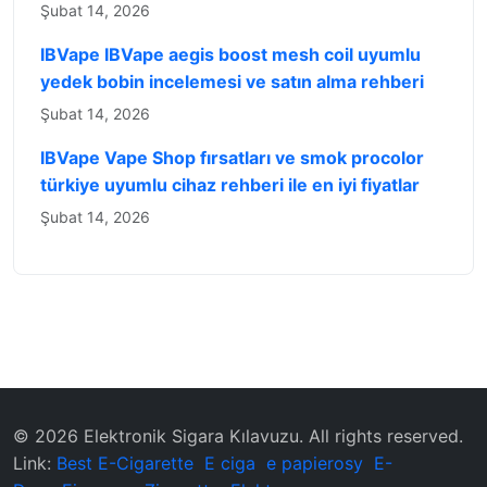
Şubat 14, 2026
IBVape IBVape aegis boost mesh coil uyumlu
yedek bobin incelemesi ve satın alma rehberi
Şubat 14, 2026
IBVape Vape Shop fırsatları ve smok procolor
türkiye uyumlu cihaz rehberi ile en iyi fiyatlar
Şubat 14, 2026
© 2026 ‌Elektronik Sigara Kılavuzu‌. All rights reserved.
Link:
Best E-Cigarette
E ciga
e papierosy
E-