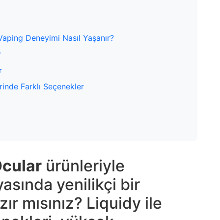
 Vaping Deneyimi Nasıl Yaşanır?
r
r
rinde Farklı Seçenekler
cular
ürünleriyle
asında yenilikçi bir
ır mısınız?
Liquidy
ile