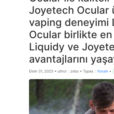
Joyetech Ocular ü
vaping deneyimi 
Ocular birlikte en
Liquidy ve Joyet
avantajlarını yaşa
Ekim 31, 2025
•
uthor：znbo • Types：
Yorum
•