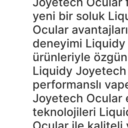
Joyetech Ocular f
yeni bir soluk Li
Ocular avantajları
deneyimi Liquidy
ürünleriyle özgü
Liquidy Joyetech 
performanslı vap
Joyetech Ocular 
teknolojileri Liq
Ocular ile kalitel