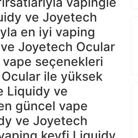
ırsatlarıyla vapingle
quidy ve Joyetech
yla en iyi vaping
 ve Joyetech Ocular
n vape seçenekleri
Ocular ile yüksek
e Liquidy ve
en güncel vape
uidy ve Joyetech
i vaping keyfi Liquidy