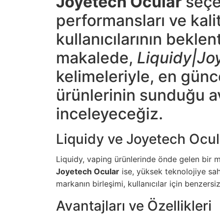
Joyetech Ocular
seçe
performansları ve kalit
kullanıcılarının beklen
makalede,
Liquidy|Jo
kelimeleriyle, en gün
ürünlerinin sunduğu av
inceleyeceğiz.
Liquidy ve Joyetech Ocul
Liquidy, vaping ürünlerinde önde gelen bir m
Joyetech Ocular
ise, yüksek teknolojiye sahi
markanın birleşimi, kullanıcılar için benzersi
Avantajları ve Özellikleri