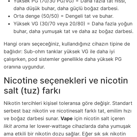
Yüksek PG (70/30 PG/VG) = Daha fazla tat hissi,
daha düşük buhar, daha güçlü boğaz darbesi.
Orta denge (50/50) = Dengeli tat ve buhar.
Yüksek VG (30/70 veya 20/80) = Daha fazla yoğun
buhar, daha yumuşak tat ve daha az boğaz darbesi.
Hangi oranı seçeceğiniz, kullandığınız cihazın tipine de
bağlıdır: Sub-ohm tanklar yüksek VG ile daha iyi
çalışırken, pod sistemler genellikle daha yüksek PG
oranına uygundur.
Nicotine seçenekleri ve nicotin
salt (tuz) farkı
Nikotin tercihleri kişisel toleransa göre değişir. Standart
serbest baz nikotin ve nicotinesalt farklı tat, emilim hızı
ve boğaz darbesi sunar.
Vape
için nicotin salt içeren
likit aroma
ler lower-wattage cihazlarda daha yumuşak
ama etkili bir nikotin dozu sağlar. Eğer sık sık nikotin