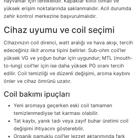
hayvanlar için tehlikelidir. Kapaklar kilitli olmalı ve
yüksek erişim noktalarında saklanmalıdır. Acil durumda
zehir kontrol merkezine başvurulmalıdır.
Cihaz uyumu ve coil seçimi
Cihazınızın coil direnci, watt aralığı ve hava akışı, tercih
edeceğiniz
likit aroma
tipini belirler. Sub-ohm coil’ler
yüksek VG ve yoğun buhar için uygundur; MTL (mouth-
to-lung) coil’ler için ise daha yüksek PG oranı tercih
edilir. Coil temizliği ve düzenli değişimi, aroma kaybını
önler ve cihaz ömrünü uzatır.
Coil bakımı ipuçları
Yeni aromaya geçerken eski coil tamamen
temizlenmediyse tat karması olabilir.
Tat kaybı, yanık tadı veya zayıf buhar üretimi coil
değişimi ihtiyacını gösterebilir.
Organik pamuklu coil’ler lezzet aktarımında fark