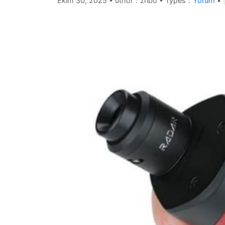
Ekim 30, 2025
•
uthor：znbo • Types：
Yorum
•