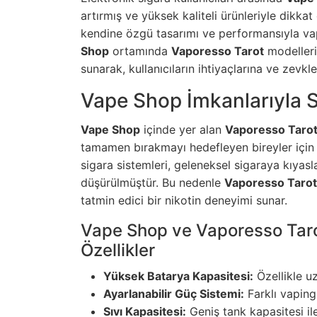
artırmış ve yüksek kaliteli ürünleriyle dikka
kendine özgü tasarımı ve performansıyla va
Shop
ortamında
Vaporesso Tarot
modelleri,
sunarak, kullanıcıların ihtiyaçlarına ve zev
Vape Shop İmkanlarıyla Sağ
Vape Shop
içinde yer alan
Vaporesso Taro
tamamen bırakmayı hedefleyen bireyler için g
sigara sistemleri, geleneksel sigaraya kıyas
düşürülmüştür. Bu nedenle
Vaporesso Tarot
tatmin edici bir nikotin deneyimi sunar.
Vape Shop ve Vaporesso Taro
Özellikler
Yüksek Batarya Kapasitesi:
Özellikle uz
Ayarlanabilir Güç Sistemi:
Farklı vaping
Sıvı Kapasitesi:
Geniş tank kapasitesi il