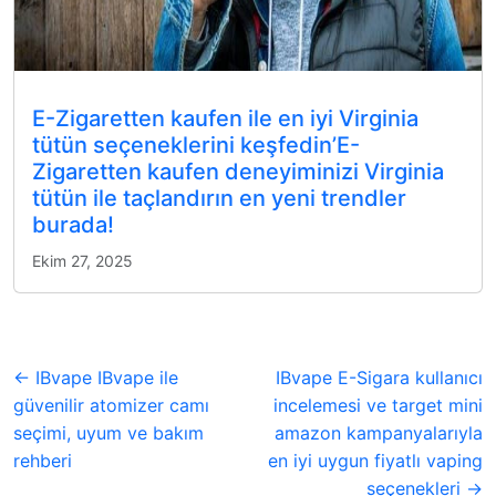
E-Zigaretten kaufen ile en iyi Virginia
tütün seçeneklerini keşfedin’E-
Zigaretten kaufen deneyiminizi Virginia
tütün ile taçlandırın en yeni trendler
burada!
Ekim 27, 2025
← IBvape IBvape ile
IBvape E-Sigara kullanıcı
güvenilir atomizer camı
incelemesi ve target mini
seçimi, uyum ve bakım
amazon kampanyalarıyla
rehberi
en iyi uygun fiyatlı vaping
seçenekleri →