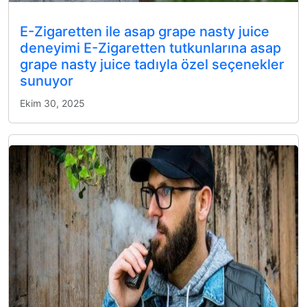
E-Zigaretten ile asap grape nasty juice
deneyimi E-Zigaretten tutkunlarına asap
grape nasty juice tadıyla özel seçenekler
sunuyor
Ekim 30, 2025