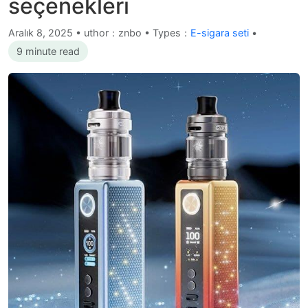
seçenekleri
Aralık 8, 2025
•
uthor：znbo • Types：
E-sigara seti
•
9 minute read