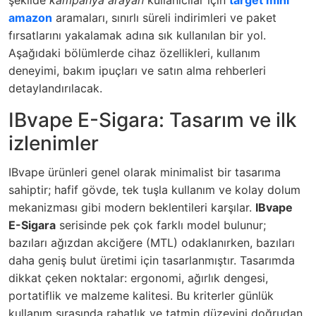
şekilde
kampanya arayan
kullanıcılar için
target mini
amazon
aramaları, sınırlı süreli indirimleri ve paket
fırsatlarını yakalamak adına sık kullanılan bir yol.
Aşağıdaki bölümlerde cihaz özellikleri, kullanım
deneyimi, bakım ipuçları ve satın alma rehberleri
detaylandırılacak.
IBvape E-Sigara: Tasarım ve ilk
izlenimler
IBvape ürünleri genel olarak minimalist bir tasarıma
sahiptir; hafif gövde, tek tuşla kullanım ve kolay dolum
mekanizması gibi modern beklentileri karşılar.
IBvape
E-Sigara
serisinde pek çok farklı model bulunur;
bazıları ağızdan akciğere (MTL) odaklanırken, bazıları
daha geniş bulut üretimi için tasarlanmıştır. Tasarımda
dikkat çeken noktalar: ergonomi, ağırlık dengesi,
portatiflik ve malzeme kalitesi. Bu kriterler günlük
kullanım sırasında rahatlık ve tatmin düzeyini doğrudan