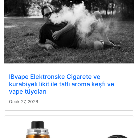
IBvape Elektronske Cigarete ve
kurabiyeli likit ile tatlı aroma keşfi ve
vape tüyoları
Ocak 27, 2026